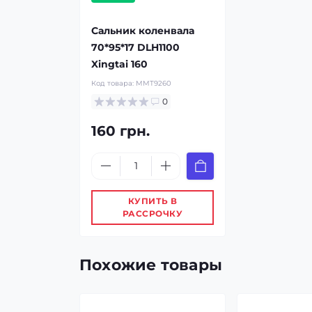
Сальник коленвала
70*95*17 DLH1100
Xingtai 160
Код товара:
MMT9260
0
160 грн.
КУПИТЬ В
РАССРОЧКУ
Похожие товары