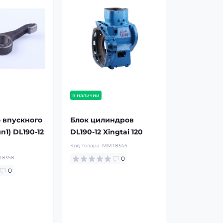
в наличии
 впускного
Блок цилиндров
п1) DL190-12
DL190-12 Xingtai 120
Код товара:
MMT8345
8358
0
0