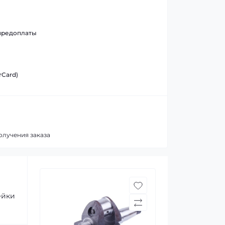
предоплаты
rCard)
олучения заказа
шейки