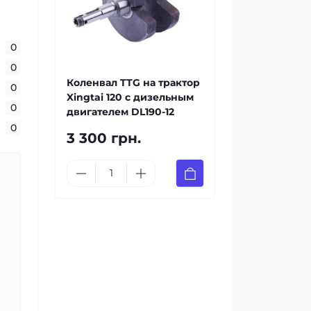
0
0
Коленвал TTG на трактор
0
Xingtai 120 с дизельным
0
двигателем DL190-12
0
3 300 грн.