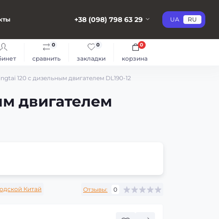
+38 (098) 798 63 29
кты
UA
RU
0
0
0
бинет
сравнить
закладки
корзина
ngtai 120 с дизельным двигателем DL190-12
ным двигателем
одской Китай
Отзывы:
0