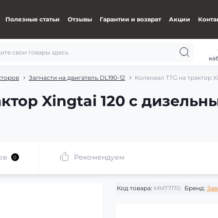
Полезные статьи
Отзывы
Гарантии и возврат
Акции
Конта
ка
кторов
Запчасти на двигатель DL190-12
Коленвал TTG на трактор Xi
ктор Xingtai 120 с дизель
ов
Рекомендуем
0
Код товара:
MMT7170
Бренд:
Зав