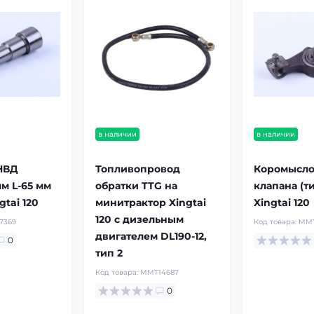
в наличии
в наличии
НВД
Топливопровод
Коромысло
м L-65 мм
обратки TTG на
клапана (ти
gtai 120
минитрактор Xingtai
Xingtai 120
120 с дизельным
7369
Код товара:
MMT
двигателем DL190-12,
0
тип 2
Код товара:
MMT14687
0