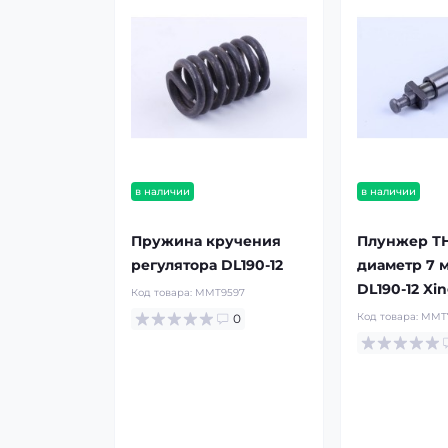
в наличии
в наличии
Пружина кручения
Плунжер Т
регулятора DL190-12
диаметр 7 м
DL190-12 Xin
Код товара:
MMT9597
Код товара:
MMT
0