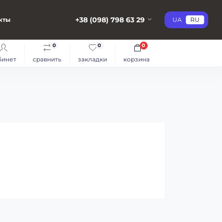
+38 (098) 798 63 29
кты
UA
RU
0
0
0
бинет
сравнить
закладки
корзина