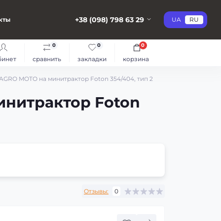
+38 (098) 798 63 29
кты
UA
RU
0
0
0
бинет
сравнить
закладки
корзина
 AGRO MOTO на минитрактор Foton 354/404, тип 2
инитрактор Foton
Отзывы:
0