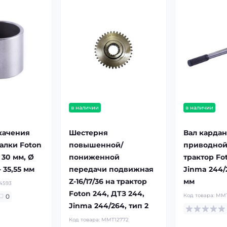
в наличии
в наличии
 качения
Шестерня
Вал карда
алки Foton
повышенной/
приводной 
 30 мм, Ø
пониженной
трактор Fo
 35,55 мм
передачи подвижная
Jinma 244/
Z-16/17/36 на трактор
мм
4593
Foton 244, ДТЗ 244,
Код товара:
MMT
0
Jinma 244/264, тип 2
Код товара:
MMT12772