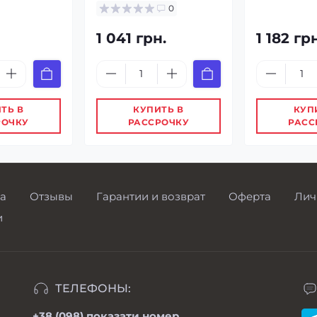
0
1 041 грн.
1 182 гр
ТЬ В
КУПИТЬ В
КУП
РОЧКУ
РАССРОЧКУ
РАСС
а
Отзывы
Гарантии и возврат
Оферта
Лич
и
ТЕЛЕФОНЫ:
+38 (098)
показати номер