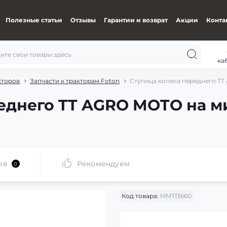
Полезные статьи
Отзывы
Гарантии и возврат
Акции
Конта
ка
кторов
Запчасти к тракторам Foton
Ступица колеса переднего TT
еднего TT AGRO MOTO на м
ов
Рекомендуем
0
Код товара:
MMT13660