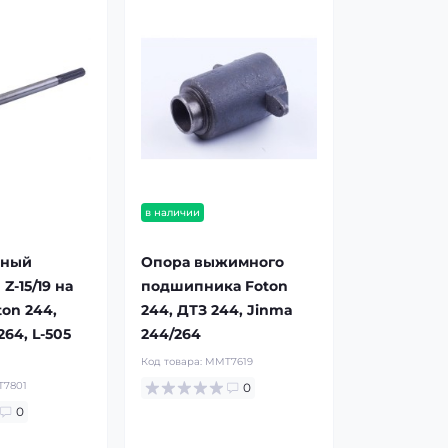
в наличии
нный
Опора выжимного
Z-15/19 на
подшипника Foton
ton 244,
244, ДТЗ 244, Jinma
264, L-505
244/264
Код товара:
MMT7619
7801
0
0