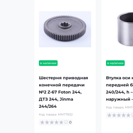
в наличии
в наличии
Шестерня приводная
Втулка оси
конечной передачи
передней б
№2 Z-67 Foton 244,
240/244, h –
ДТЗ 244, Jinma
наружный –
244/264
Код товара:
MMT
Код товара:
MMT7632
0