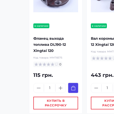
в наличии
в наличии
Фланец выхода
Вал коромы
топлива DL190-12
12 Xingtai 12
Xingtai 120
Код товара:
MMT
Код товара:
MMT8375
0
115 грн.
443 грн.
КУПИТЬ В
КУПИ
РАССРОЧКУ
РАСС