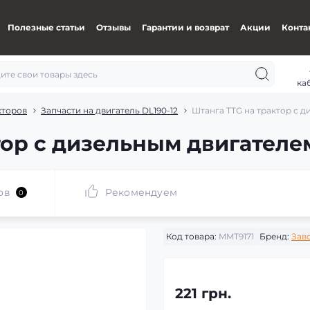
Полезные статьи
Отзывы
Гарантии и возврат
Акции
Конта
ка
кторов
Запчасти на двигатель DL190-12
Штанга TTG на трактор с д
ор с дизельным двигателем
ов
Рекомендуем
0
Код товара:
MMT9171
Бренд:
Зав
221 грн.