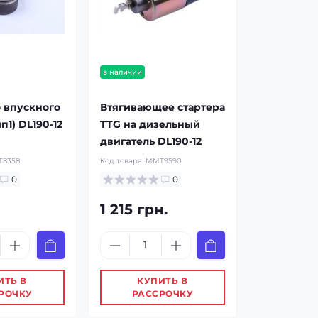
в наличии
 впускного
Втягивающее стартера
п1) DL190-12
TTG на дизельный
двигатель DL190-12
8358
Код товара:
MMT9590
0
0
1 215 грн.
ИТЬ В
КУПИТЬ В
РОЧКУ
РАССРОЧКУ