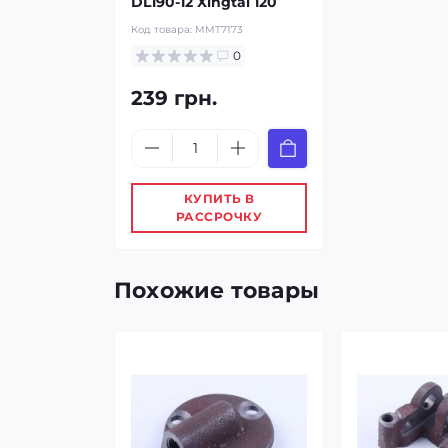
DL190-12 Xingtai 120
Код товара:
MMT7173
0
239 грн.
КУПИТЬ В
РАССРОЧКУ
Похожие товары