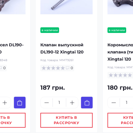
в наличии
в наличии
сел DL190-
Клапан выпускной
Коромысло
0
DL190-12 Xingtai 120
клапана (ти
Xingtai 120
8348
Код товара:
MMT9261
Код товара:
MMT
0
0
187 грн.
180 грн.
ТЬ В
КУПИТЬ В
КУП
РОЧКУ
РАССРОЧКУ
РАСС