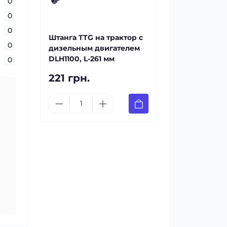
0
0
0
Штанга TTG на трактор с
0
дизельным двигателем
DLH1100, L-261 мм
0
221 грн.