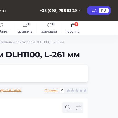
+38 (098) 798 63 29
кты
UA
RU
0
0
0
бинет
сравнить
закладки
корзина
изельным двигателем DLH1100, L-261 мм
 DLH1100, L-261 мм
одской Китай
Отзывы:
0