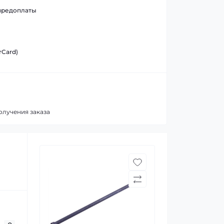
предоплаты
rCard)
олучения заказа