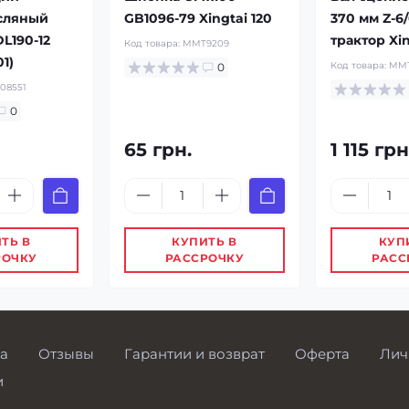
сляный
GB1096-79 Xingtai 120
370 мм Z-6/
DL190-12
трактор Xin
Код товара:
MMT9209
01)
Код товара:
MMT
0
08551
0
65 грн.
1 115 грн
ТЬ В
КУПИТЬ В
КУП
РОЧКУ
РАССРОЧКУ
РАСС
а
Отзывы
Гарантии и возврат
Оферта
Лич
и