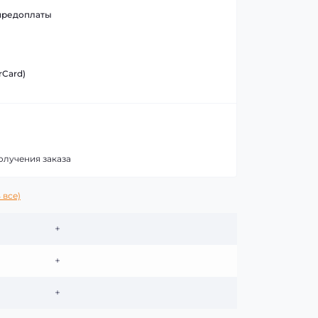
предоплаты
rCard)
олучения заказа
 все)
+
+
+