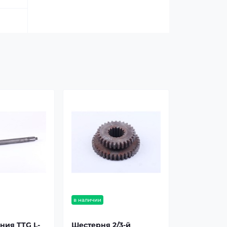
в наличии
ния TTG L-
Шестерня 2/3-й