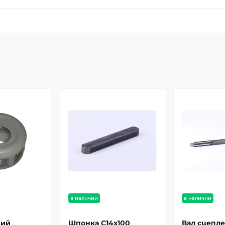
в наличии
в наличии
щий
Шпонка С14х100
Вал сцепле