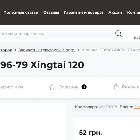
Полезные статьи
Отзывы
Гарантии и возврат
Акции
Конта
ка
кторов
Запчасти к тракторам Xingtai
Шпонка С10х36 GB1096-79 Хing
6-79 Хingtai 120
теристики
Отзывов
Рекоме
0
Код товара:
MMT9208
Бренд:
За
52 грн.