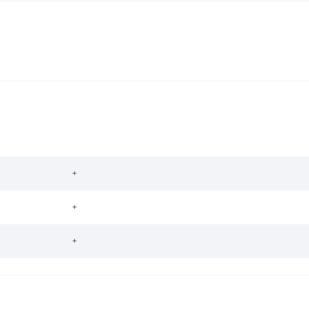
+
+
+