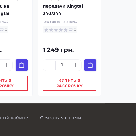
6 на
передачи Xingtai
gtai
240/244
7662
Код товара:
MMT8057
0
0
.
1 249 грн.
ИТЬ В
КУПИТЬ В
РОЧКУ
РАССРОЧКУ
ный кабинет
Связаться с нами