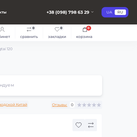
+38 (098) 798 63 29
кты
UA
RU
0
0
0
бинет
сравнить
закладки
корзина
tai 120
ндуем
водской Китай
Отзывы:
0