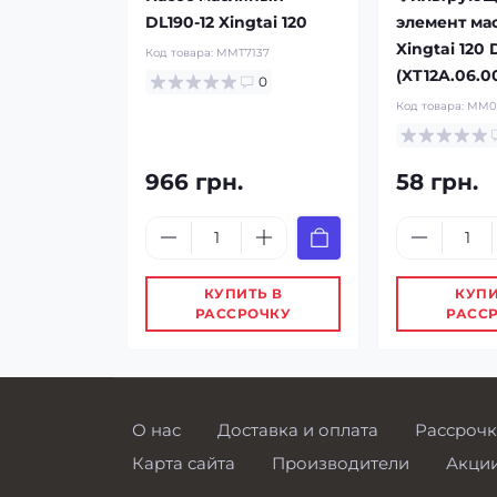
DL190-12 Xingtai 120
элемент ма
Xingtai 120 
Код товара:
MMT7137
(XT12A.06.0
0
Код товара:
MM0
966 грн.
58 грн.
КУПИТЬ В
КУПИ
РАССРОЧКУ
РАСС
О нас
Доставка и оплата
Рассрочк
Карта сайта
Производители
Акци