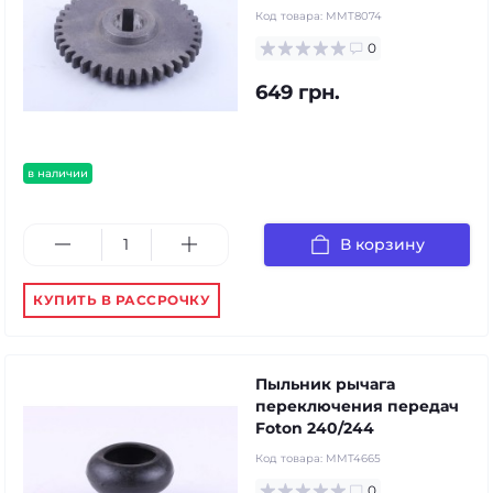
Код товара:
MMT8074
0
649 грн.
в наличии
В корзину
КУПИТЬ В РАССРОЧКУ
Пыльник рычага
переключения передач
Foton 240/244
Код товара:
MMT4665
0