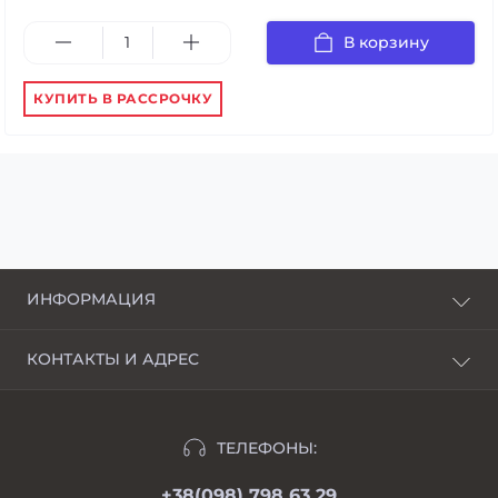
В корзину
КУПИТЬ В РАССРОЧКУ
ИНФОРМАЦИЯ
О нас
КОНТАКТЫ И АДРЕС
Доставка и оплата
г. Харьков, пер. Пискуновский, 4
Рассрочка
Ивано-Франковск, ул.Школьная, 24
Отзывы
ТЕЛЕФОНЫ:
moimotoblok@gmail.com
Гарантии и возврат
+38(098) 798 63 29