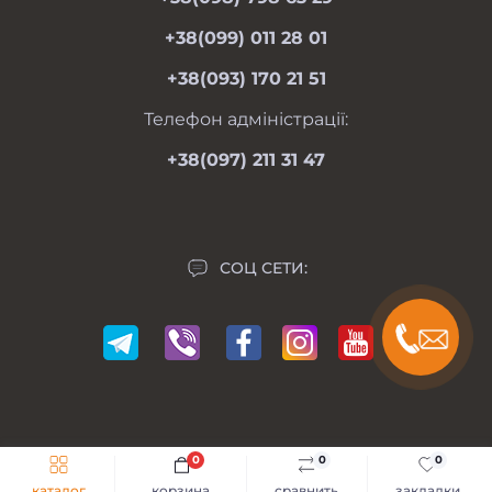
пн-пт 08.00-19.00
Оферта
сб 09.00-18.00
+38(099) 011 28 01
вс 09.00-17.00
Личный кабинет
+38(093) 170 21 51
Связаться с нами
Карта сайта
Телефон адміністрації:
Производители
+38(097) 211 31 47
Акции
СОЦ СЕТИ:
0
0
0
Мій Мотоблок © 2014-2026
каталог
корзина
сравнить
закладки