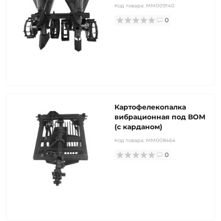
Код товара:
MM009140
0
Картофелекопалка
вибрационная под ВОМ
(с карданом)
Код товара:
MM008464
0