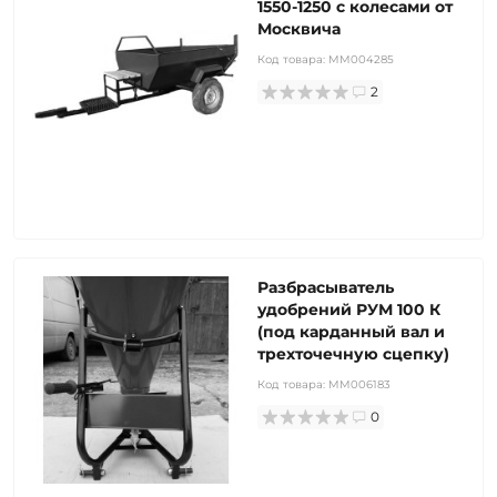
1550-1250 с колесами от
Москвича
Код товара:
MM004285
2
Разбрасыватель
удобрений РУМ 100 К
(под карданный вал и
трехточечную сцепку)
Код товара:
MM006183
0