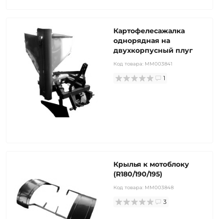
Картофелесажалка
однорядная на
двухкорпусный плуг
Код товара:
MM003841
1
Крылья к мотоблоку
(R180/190/195)
Код товара:
MM003848
3