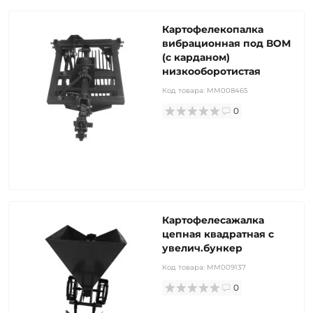
Картофелекопалка
вибрационная под ВОМ
(с карданом)
низкооборотистая
Код товара:
MM008465
0
Картофелесажалка
цепная квадратная с
увелич.бункер
Код товара:
MM009137
0