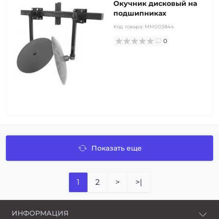
Окучник дисковый на
подшипниках
Код товара:
MM003844
0
Показать еще
1
2
>
>|
ИНФОРМАЦИЯ