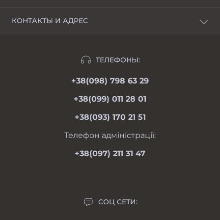
О нас
КОНТАКТЫ И АДРЕС
Доставка и оплата
г. Харьков, пер. Пискуновский, 4
Рассрочка
Ивано-Франковск, ул.Школьная, 24
Отзывы
ТЕЛЕФОНЫ:
moimotoblok@gmail.com
Гарантии и возврат
+38(098) 798 63 29
пн-пт 08.00-19.00
Оферта
сб 09.00-18.00
+38(099) 011 28 01
вс 09.00-17.00
Личный кабинет
+38(093) 170 21 51
Связаться с нами
Карта сайта
Телефон адміністрації:
Производители
+38(097) 211 31 47
Акции
СОЦ СЕТИ: