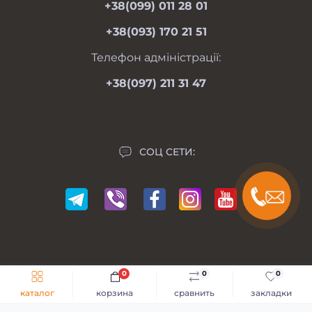
+38(099) 011 28 01
вс 09.00-17.00
Личный кабинет
+38(093) 170 21 51
Связаться с нами
Карта сайта
Телефон адміністрації:
Производители
+38(097) 211 31 47
Акции
СОЦ СЕТИ:
0
0
0
Мій Мотоблок © 2014-2026
каталог
корзина
сравнить
закладки
Разработка сайта -
GKS Веб-Студия