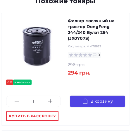
Похожие товары
Фильтр масляный на
трактор DongFeng
244/240 Булат 264
(JX0707S)
Код товара:
MMT8832
0
296 грн.
294 грн.
-1%
в наличии
В корзину
КУПИТЬ В РАССРОЧКУ