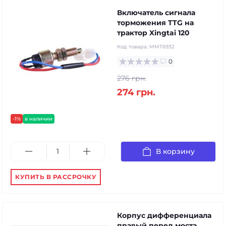
Включатель сигнала
торможения TTG на
трактор Xingtai 120
Код товара:
MMT6932
0
276 грн.
274 грн.
-1%
в наличии
В корзину
КУПИТЬ В РАССРОЧКУ
Корпус дифференциала
правый перед моста