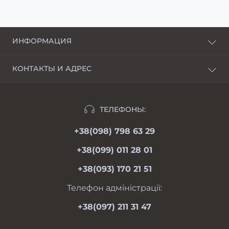
ИНФОРМАЦИЯ
О нас
КОНТАКТЫ И АДРЕС
Доставка и оплата
г. Харьков, пер. Пискуновский, 4
Рассрочка
Ивано-Франковск, ул.Школьная, 24
Отзывы
ТЕЛЕФОНЫ:
moimotoblok@gmail.com
Гарантии и возврат
+38(098) 798 63 29
пн-пт 08.00-19.00
Оферта
сб 09.00-18.00
+38(099) 011 28 01
вс 09.00-17.00
Личный кабинет
+38(093) 170 21 51
Связаться с нами
Карта сайта
Телефон адміністрації:
Производители
+38(097) 211 31 47
Акции