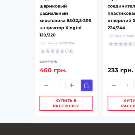
шариковый
соединител
радиальный
пластиковая
хвостовика 65/32,5-2RS
отверстий X
на трактор Xingtai
224/244
120/220
Код товара:
MMT
Код товара:
MMT7304
0
536 грн.
460 грн.
233 грн.
КУПИТЬ В
КУПИ
РАССРОЧКУ
РАСС