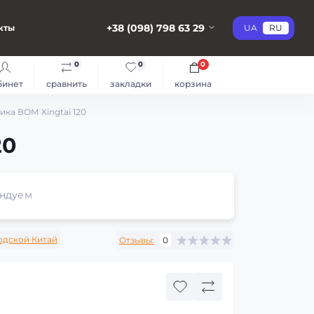
+38 (098) 798 63 29
кты
UA
RU
0
0
0
бинет
сравнить
закладки
корзина
ка ВОМ Xingtai 120
20
ндуем
одской Китай
Отзывы:
0