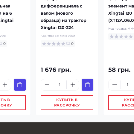
ьная
дифференциала с
элемент м
 на 6
валом (нового
Xingtai 120
ingtai
образца) на трактор
(XT12A.06.0
Xingtai 120-224
Код товара:
MM0
7991
Код товара:
MMT7669
0
0
1 676 грн.
58 грн.
ТЬ В
КУПИТЬ В
КУП
РОЧКУ
РАССРОЧКУ
РАСС