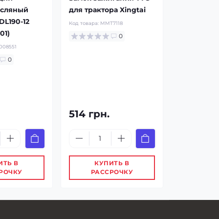
асляный
для трактора Xingtai
 DL190-12
Код товара:
MMT7118
01)
0
08551
0
514 грн.
ИТЬ В
КУПИТЬ В
РОЧКУ
РАССРОЧКУ