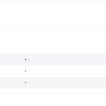
+
+
+