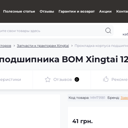
Полезные статьи
Отзывы
Гарантии и возврат
Акции
Конта
ка
кторов
Запчасти к тракторам Xingtai
Прокладка корпуса подшипни
подшипника ВОМ Xingtai 1
теристики
Отзывов
Рекоме
0
Код товара:
MMT9181
Бренд:
Зав
41 грн.