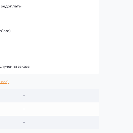
предоплаты
rCard)
олучения заказа
 все)
+
+
+