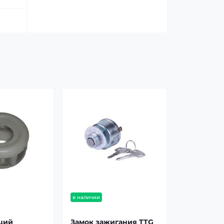
в наличии
щий
Замок зажигания TTG