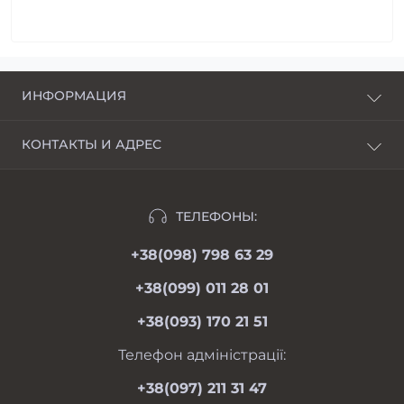
ИНФОРМАЦИЯ
О нас
КОНТАКТЫ И АДРЕС
Доставка и оплата
г. Харьков, пер. Пискуновский, 4
Рассрочка
Ивано-Франковск, ул.Школьная, 24
Отзывы
ТЕЛЕФОНЫ:
moimotoblok@gmail.com
Гарантии и возврат
+38(098) 798 63 29
пн-пт 08.00-19.00
Оферта
сб 09.00-18.00
+38(099) 011 28 01
вс 09.00-17.00
Личный кабинет
+38(093) 170 21 51
Связаться с нами
Карта сайта
Телефон адміністрації:
Производители
+38(097) 211 31 47