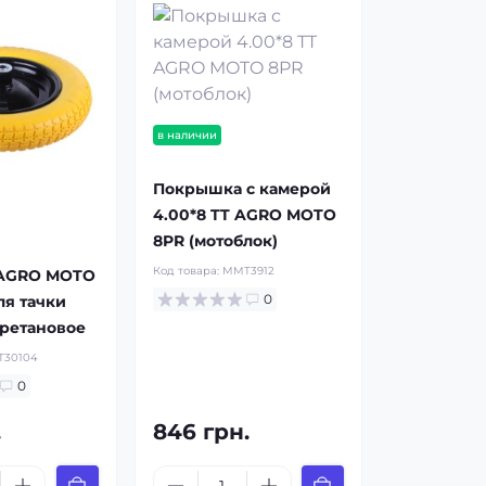
в наличии
Покрышка с камерой
4.00*8 TT AGRO MOTO
8PR (мотоблок)
Код товара:
MMT3912
 AGRO MOTO
0
ля тачки
ретановое
30104
0
.
846 грн.