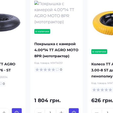
в наличии
Покрышка с камерой
4.00*14 TT AGRO MOTO
в наличии
8PR (мототрактор)
Код товара:
MMT4051
TT AGRO
Колесо TT
0
6 - ST
3.00-8 ST д
пенополиу
26334
Код товара:
MMT
0
1 804 грн.
626 грн