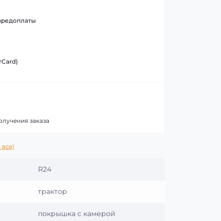
предоплаты
rCard)
олучения заказа
 все)
R24
трактор
покрышка с камерой