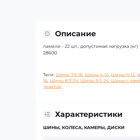
Описание
ламели - 22 шт.; допустимая нагрузка (кг) -
28600
Теги:
Шины 7.5-16
,
Шины 4-14
,
Шины 4-12
,
Ш
16
,
Шины 8.3-24
,
Шины 9.5-24
,
Шины с кам
трактор
Характеристики
ШИНЫ, КОЛЕСА, КАМЕРЫ, ДИСКИ