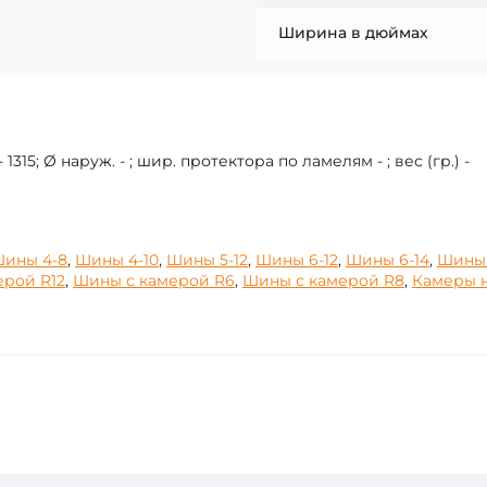
Ширина в дюймах
 1315; Ø наруж. - ; шир. протектора по ламелям - ; вес (гр.) -
ины 4-8
,
Шины 4-10
,
Шины 5-12
,
Шины 6-12
,
Шины 6-14
,
Шины 
ерой R12
,
Шины с камерой R6
,
Шины с камерой R8
,
Камеры 