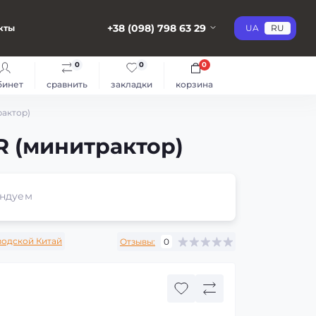
+38 (098) 798 63 29
кты
UA
RU
0
0
0
бинет
сравнить
закладки
корзина
рактор)
R (минитрактор)
ндуем
водской Китай
Отзывы:
0