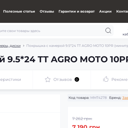
Полезные статьи
Отзывы
Гарантии и возврат
Акции
Конта
ка
меры, диски
Покрышка с камерой 9.5*24 TT AGRO MOTO 10PR (минит
 9.5*24 TT AGRO MOTO 10P
теристики
Отзывов
Рекоме
0
Код товара:
MMT4278
Бренд:
За
7 262 грн.
7 190 грн.