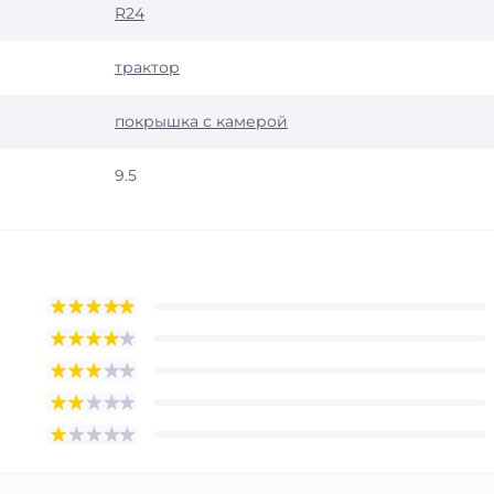
R24
трактор
покрышка с камерой
9.5