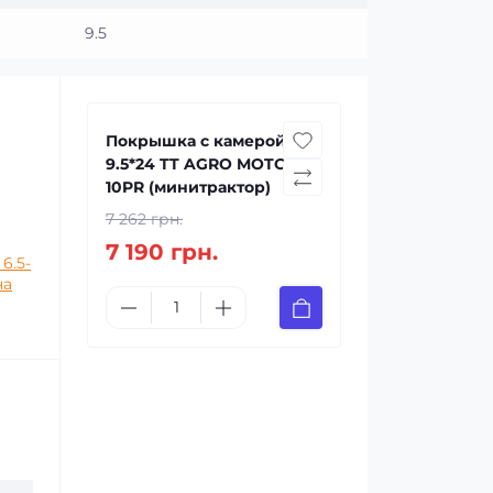
9.5
Покрышка с камерой
9.5*24 TT AGRO MOTO
10PR (минитрактор)
7 262 грн.
7 190 грн.
6.5-
на