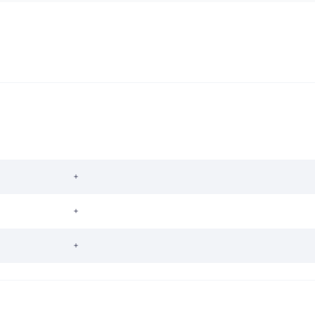
+
+
+