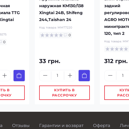
чная
наружная KM130/138
задний
иала TTG
Xingtai 24B, Shifeng
регулиров
Xingtai
244,Taishan 24
AGRO MOT
минитракто
Код товара:
MMT7220
120, тип 2
9275
0
Код товара:
MMT
0
33 грн.
312 грн.
ТЬ В
КУПИТЬ В
КУП
РОЧКУ
РАССРОЧКУ
РАСС
а
Отзывы
Гарантии и возврат
Оферта
Лич