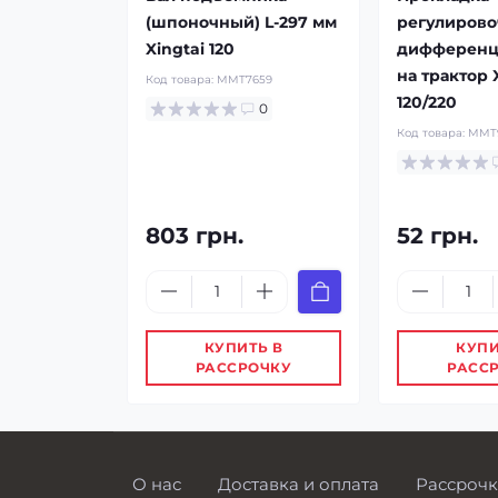
(шпоночный) L-297 мм
регулирово
Xingtai 120
дифференц
на трактор 
Код товара:
MMT7659
120/220
0
Код товара:
MMT
803 грн.
52 грн.
КУПИТЬ В
КУПИ
РАССРОЧКУ
РАСС
О нас
Доставка и оплата
Рассрочк