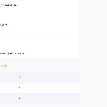
предоплаты
rCard)
олучения заказа
 все)
+
+
+