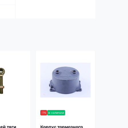
-1%
в наличии
ей тяги
Корпус тормозного