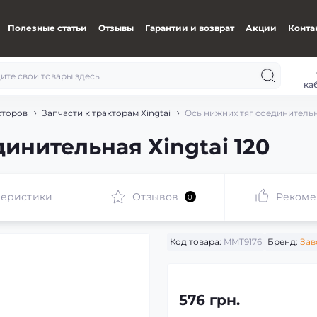
Полезные статьи
Отзывы
Гарантии и возврат
Акции
Конта
ка
кторов
Запчасти к тракторам Xingtai
Ось нижних тяг соединительна
инительная Хingtai 120
теристики
Отзывов
Рекоме
0
Код товара:
MMT9176
Бренд:
Зав
576 грн.