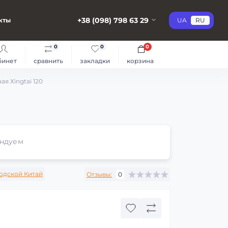
+38 (098) 798 63 29
кты
UA
RU
0
0
0
бинет
сравнить
закладки
корзина
я Хingtai 120
ндуем
одской Китай
Отзывы:
0