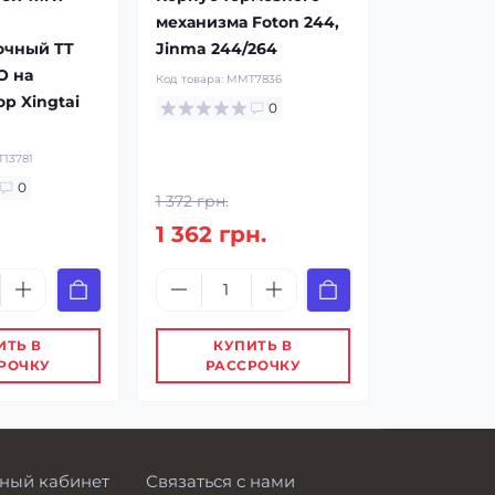
механизма Foton 244,
очный TT
Jinma 244/264
O на
Код товара:
MMT7836
р Xingtai
0
13781
0
1 372 грн.
1 362 грн.
ИТЬ В
КУПИТЬ В
РОЧКУ
РАССРОЧКУ
ный кабинет
Связаться с нами