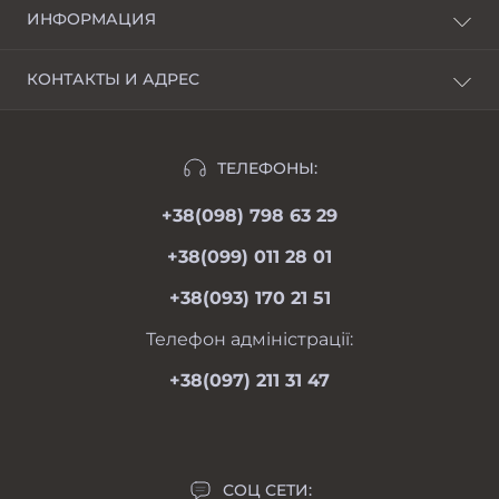
ИНФОРМАЦИЯ
О нас
КОНТАКТЫ И АДРЕС
Доставка и оплата
г. Харьков, пер. Пискуновский, 4
Рассрочка
Ивано-Франковск, ул.Школьная, 24
Отзывы
ТЕЛЕФОНЫ:
moimotoblok@gmail.com
Гарантии и возврат
+38(098) 798 63 29
пн-пт 08.00-19.00
Оферта
сб 09.00-18.00
+38(099) 011 28 01
вс 09.00-17.00
Личный кабинет
+38(093) 170 21 51
Связаться с нами
Карта сайта
Телефон адміністрації:
Производители
+38(097) 211 31 47
Акции
СОЦ СЕТИ: