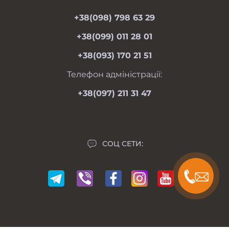
moimotoblok@gmail.com
Гарантии и возврат
+38(098) 798 63 29
пн-пт 08.00-19.00
Оферта
сб 09.00-18.00
+38(099) 011 28 01
вс 09.00-17.00
Личный кабинет
+38(093) 170 21 51
Связаться с нами
Карта сайта
Телефон адміністрації:
Производители
+38(097) 211 31 47
Акции
СОЦ СЕТИ: