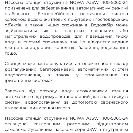
Насосна станція струминна NOWA AJSW 1100-5060-24
призначена для забезпечення в автоматичному режимі
стабільного безперебійного постачання чистою
холодною водою житлових, побутових і господарських
об’єктів, а також інших споживачів. Водозабір може
здійснюватися як із напірних локальних або
магістральних водопроводів для підвищення тиску
води в системі споживача, так і з відкритих водних
джерел: свердловин, колодязів, басейнів, водосховищ
тощо.
Станція може застосовуватися автономно або в складі
розгалужених багаторівневих автоматичних систем
водопостачання, а також у зрошувальних та
іригаційних системах.
Залежно від розходу води споживачами станція
автоматично підтримує встановлений діапазон тиску в
системі водопостачання за допомогою своєчасного
вмикання і вимикання насоса.
Насосна станція струминна NOWA AJSW 1100-5060-24
оснащена консольним роторним відцентровим
самовсмоктувальним насосом серії JSW з внутрішнім