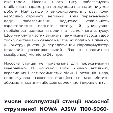
ежектором. Насоси цього типу забезпечують
стабільність параметрів потоку води під час зміни умов
роботи. Найчастіше їх використовують у разі, коли
необхідно отримати великий об’єм перекачуваної
води, забезпечивши водночас стабільність
характеристик водного потоку й уникнувши
необхідності заливання води під час кожного запуску.
Щоб уникнути частих вмикань і вимикань насоса, і щоб
тиск у системі змінювався не стрибкоподібно, а плавно,
у конструкції станції передбачений гідроакумулятор
(сталевий розширювальний бак з еластичною
мембраною) місткістю 24 літри.
Насосна станція не призначена для перекачування
мінеральної та морської води, хімічно активних,
агресивних і легкозаймистих рідин і розчинів. Вода,
перекачувана насосною станцією, не має містити
абразивні частинки або довговолокнисті вкраплення.
Умови експлуатації станції насосної
струминної NOWA AJSW 1100-5060-