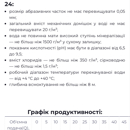
24:
розмір абразивних часток не має перевищувати 0,05
мм;
загальний вміст механічних домішок у воді не має
перевищувати 20 г/м³;
вода не повинна мати високий ступінь мінералізації
— не більш ніж 1500 г/м³ у сухому залишку;
показник кислотності (рН) має бути в діапазоні від 6,5
до 9,5;
вміст хлоридів — не більш ніж 350 г/м³, сірководню
— не більш ніж 1,5 г/м³;
робочий діапазон температури перекачуваної води
— від +4 °С до +40 °С;
глибина всмоктування не більш ніж 8 м.
Графік продуктивності:
Об'ємна
0
5
10
15
20
25
30
35
40
45
подача(Q),