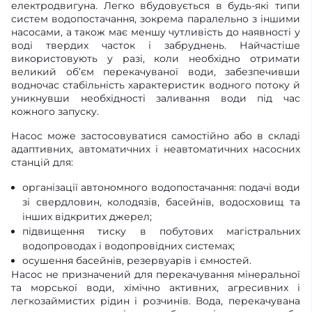
електродвигуна. Легко вбудовується в будь-які типи
систем водопостачання, зокрема паралельно з іншими
насосами, а також має меншу чутливість до наявності у
воді твердих часток і забруднень. Найчастіше
використовують у разі, коли необхідно отримати
великий об’єм перекачуваної води, забезпечивши
водночас стабільність характеристик водного потоку й
уникнувши необхідності заливання води під час
кожного запуску.
Насос може застосовуватися самостійно або в складі
адаптивних, автоматичних і неавтоматичних насосних
станцій для:
організації автономного водопостачання: подачі води
зі свердловин, колодязів, басейнів, водосховищ та
інших відкритих джерел;
підвищення тиску в побутових магістральних
водопроводах і водопровідних системах;
осушення басейнів, резервуарів і ємностей.
Насос не призначений для перекачування мінеральної
та морської води, хімічно активних, агресивних і
легкозаймистих рідин і розчинів. Вода, перекачувана