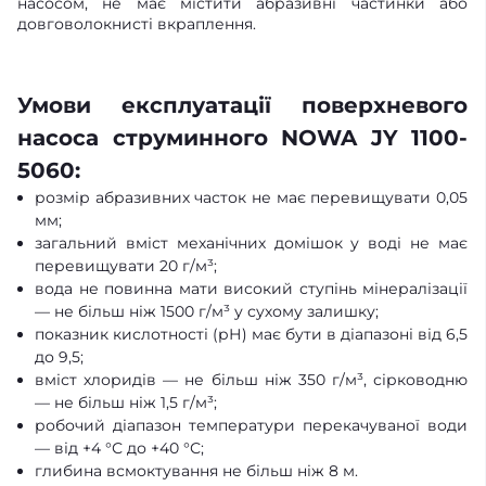
насосом, не має містити абразивні частинки або
довговолокнисті вкраплення.
Умови експлуатації поверхневого
насоса струминного NOWA JY 1100-
5060:
розмір абразивних часток не має перевищувати 0,05
мм;
загальний вміст механічних домішок у воді не має
перевищувати 20 г/м³;
вода не повинна мати високий ступінь мінералізації
— не більш ніж 1500 г/м³ у сухому залишку;
показник кислотності (рН) має бути в діапазоні від 6,5
до 9,5;
вміст хлоридів — не більш ніж 350 г/м³, сірководню
— не більш ніж 1,5 г/м³;
робочий діапазон температури перекачуваної води
— від +4 °С до +40 °С;
глибина всмоктування не більш ніж 8 м.