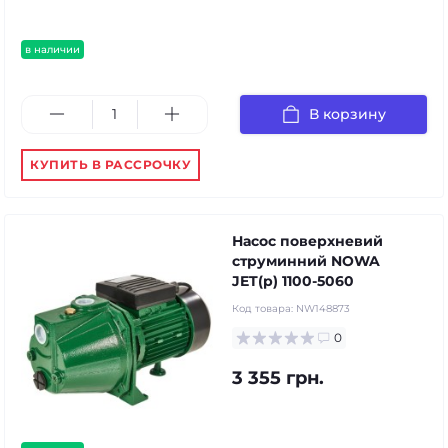
в наличии
В корзину
КУПИТЬ В РАССРОЧКУ
Насос поверхневий
струминний NOWA
JET(p) 1100-5060
Код товара:
NW148873
0
3 355 грн.