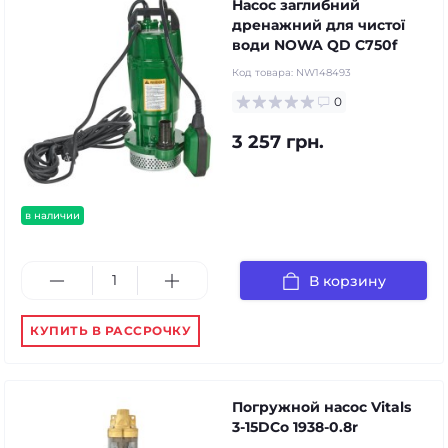
Насос заглибний
дренажний для чистої
води NOWA QD C750f
Код товара:
NW148493
0
3 257 грн.
в наличии
В корзину
КУПИТЬ В РАССРОЧКУ
Погружной насос Vitals
3-15DCo 1938-0.8r