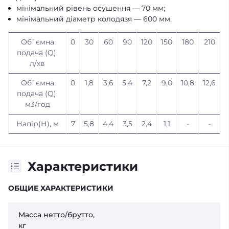
мінімальний рівень осушення — 70 мм;
мінімальний діаметр колодязя — 600 мм.
Об`ємна
0
30
60
90
120
150
180
210
подача (Q),
л/хв
Об`ємна
0
1,8
3,6
5,4
7,2
9,0
10,8
12,6
подача (Q),
м3/год
Напір(Н), м
7
5,8
4,4
3,5
2,4
1,1
-
-
Характеристики
ОБЩИЕ ХАРАКТЕРИСТИКИ
Масса нетто/брутто,
кг