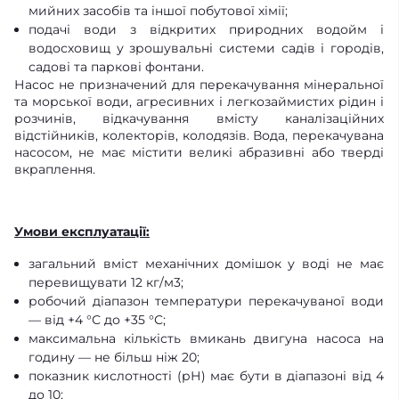
мийних засобів та іншої побутової хімії;
подачі води з відкритих природних водойм і
водосховищ у зрошувальні системи садів і городів,
садові та паркові фонтани.
Насос не призначений для перекачування мінеральної
та морської води, агресивних і легкозаймистих рідин і
розчинів, відкачування вмісту каналізаційних
відстійників, колекторів, колодязів. Вода, перекачувана
насосом, не має містити великі абразивні або тверді
вкраплення.
Умови експлуатації:
загальний вміст механічних домішок у воді не має
перевищувати 12 кг/м3;
робочий діапазон температури перекачуваної води
— від +4 °С до +35 °С;
максимальна кількість вмикань двигуна насоса на
годину — не більш ніж 20;
показник кислотності (рН) має бути в діапазоні від 4
до 10;