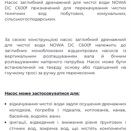
Насос заглибний дренажний для чистої води NOWA
DC C600f призначений для перекачування чистих
технічних вод: побутових, комунальних,
сільськогосподарських.
За своєю конструкцією насос заглибний дренажний
для чистої води NOWA DC C600f належить до
заглибних моноблокових відцентрових насосів із
вертикальним розташуванням вала й бічним
розташуванням напірного патрубка. Насос може бути
встановлений на тверду основу або підвішений на
гнучкому тросі за ручку для перенесення.
Насос може застосовуватися для:
відкачування чистої води задля осушення дренажних
колодязів, погребів і підвалів, котлованів, канав,
басейнів, водойм, ванн;
іригації, відведення і зниження рівня ґрунтових і
стічних вод, зокрема вод, що містять компоненти