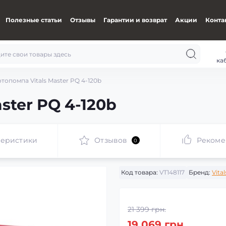
Полезные статьи
Отзывы
Гарантии и возврат
Акции
Конта
ка
топомпа Vitals Master PQ 4-120b
ster PQ 4-120b
теристики
Отзывов
Рекоме
0
Код товара:
VT148117
Бренд:
Vital
21 399 грн.
19 069 грн.