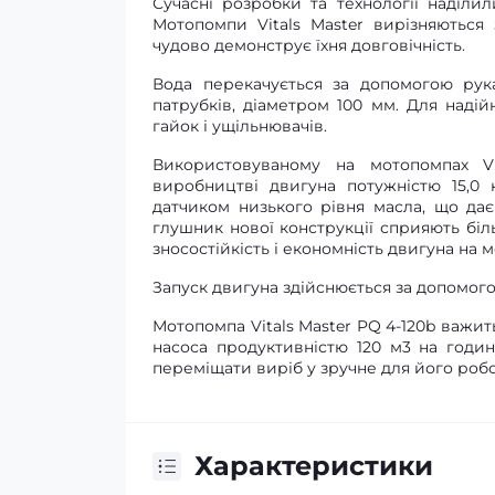
Сучасні розробки та технології наділ
Мотопомпи Vitals Master вирізняються
чудово демонструє їхня довговічність.
Вода перекачується за допомогою рука
патрубків, діаметром 100 мм. Для надій
гайок і ущільнювачів.
Використовуваному на мотопомпах Vi
виробництві двигуна потужністю 15,0 
датчиком низького рівня масла, що дає
глушник нової конструкції сприяють бі
зносостійкість і економність двигуна на м
Запуск двигуна здійснюється за допомог
Мотопомпа Vitals Master PQ 4-120b важить
насоса продуктивністю 120 м3 на годи
переміщати виріб у зручне для його робо
Характеристики