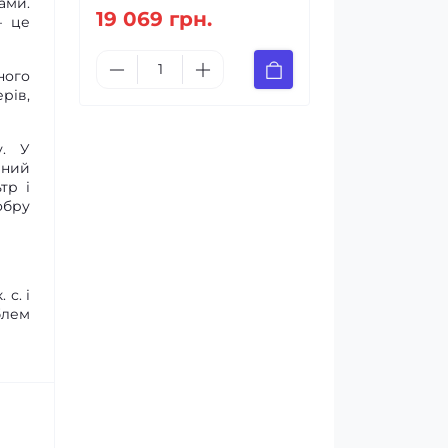
ами.
19 069 грн.
— це
ного
рів,
у. У
ений
тр і
обру
с. і
блем