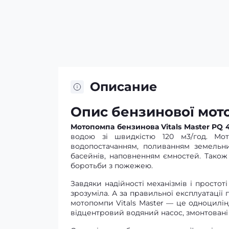
Описание
Опис бензинової мото
Мотопомпа бензинова Vitals Master PQ 4
водою зі швидкістю 120 м3/год. Мот
водопостачанням, поливанням земельни
басейнів, наповненням ємностей. Тако
боротьби з пожежею.
Завдяки надійності механізмів і простот
зрозуміла. А за правильної експлуатації
мотопомпи Vitals Master — це одноцилі
відцентровий водяний насос, змонтовані 