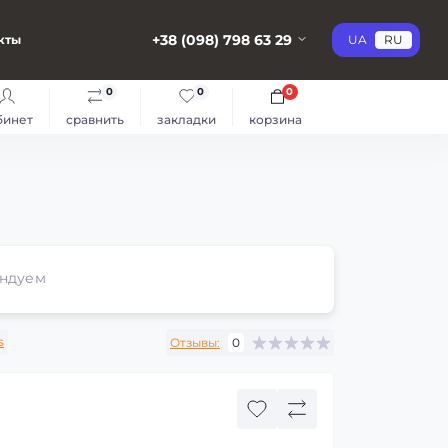
+38 (098) 798 63 29
кты
UA
RU
0
0
0
бинет
сравнить
закладки
корзина
ндуем
s
Отзывы:
0