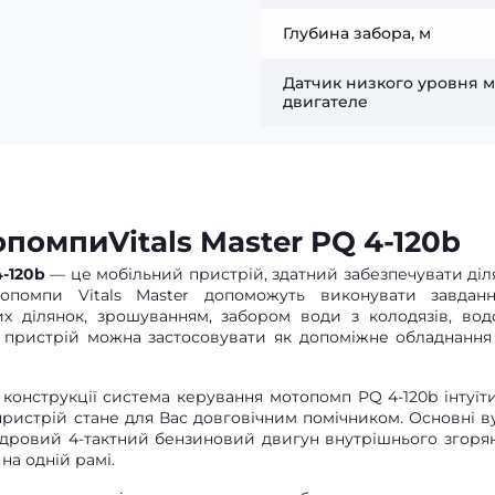
Глубина забора, м
Датчик низкого уровня м
двигателе
помпиVitals Master PQ 4-120b
-120b
— це мобільний пристрій, здатний забезпечувати діл
опомпи Vitals Master допоможуть виконувати завдан
х ділянок, зрошуванням, забором води з колодязів, вод
ж пристрій можна застосовувати як допоміжне обладнання
і конструкції система керування мотопомп PQ 4-120b інтуїт
 пристрій стане для Вас довговічним помічником. Основні в
ндровий 4-тактний бензиновий двигун внутрішнього згорян
на одній рамі.