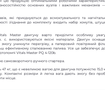
или цю продукцію оптимальними робочими характеристик
 зносостійкістю основних вузлів і важливих механізмів 
вів, які приєднуються до всмоктувального та нагніталь
ності з’єднання до комплекту входить набір хомутів, штуце
tals Master двигуну варто приділити особливу уваг
к. с. використовуються якісні матеріали. Двигун оснащ
 змогу уникнути перегріву, а паперовий повітряний філь
льш ефективному спалюванню палива. Усе це забезпечує д
отопомпі Vitals Master PQ 4-120b.
ою самозворотного ручного стартера.
 47 кг, що є невеликою вагою для двигуна потужністю 15,0 к. 
ну. Компактні розміри й легка вага дають змогу без про
ти місце.