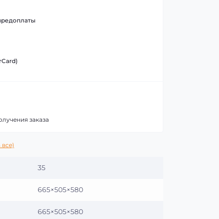
предоплаты
rCard)
олучения заказа
 все)
35
665×505×580
665×505×580