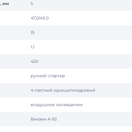
, мм
5
47,0/49,0
15
1,1
420
ручной стартер
4-тактный одноцилиндровый
воздушное охлаждение
бензин А-92