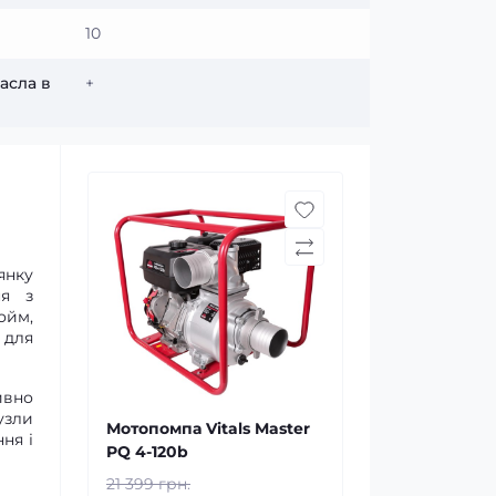
10
асла в
+
янку
ня з
ойм,
 для
ивно
узли
Мотопомпа Vitals Master
ня і
PQ 4-120b
21 399 грн.