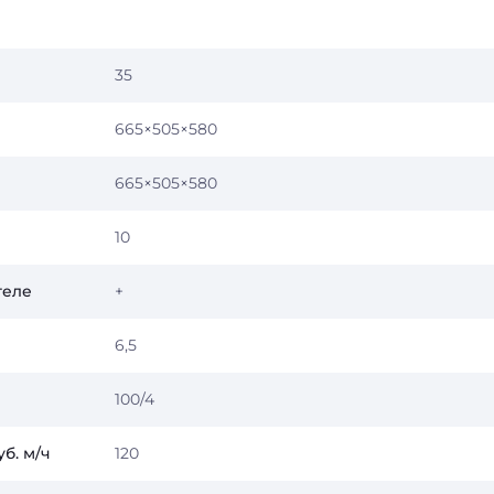
35
665×505×580
665×505×580
10
теле
+
6,5
100/4
б. м/ч
120