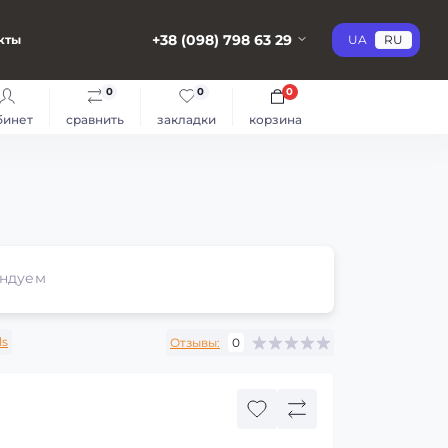
+38 (098) 798 63 29
кты
UA
RU
0
0
0
бинет
сравнить
закладки
корзина
ндуем
ls
Отзывы:
0