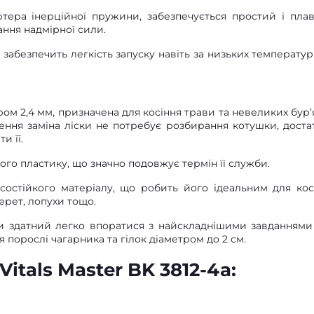
артера інерційної пружини, забезпечується простий і пла
ання надмірної сили.
забезпечить легкість запуску навіть за низьких температур
ом 2,4 мм, призначена для косіння трави та невеликих бур’я
ення заміна ліски не потребує розбирання котушки, доста
и її.
ого пластику, що значно подовжує термін її служби.
состійкого матеріалу, що робить його ідеальним для кос
ерет, лопухи тощо.
ми здатний легко впоратися з найскладнішими завданнями
я порослі чагарника та гілок діаметром до 2 см.
itals Master BK 3812-4a: