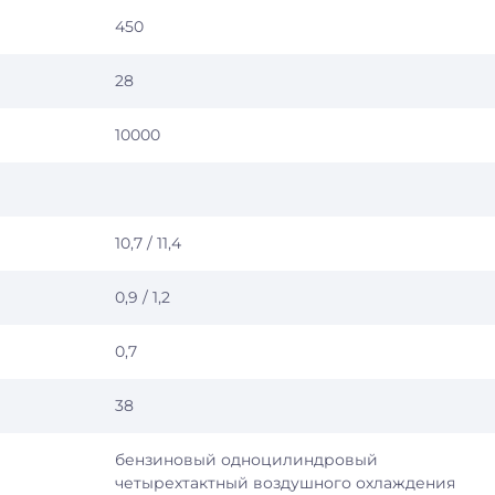
450
28
10000
10,7 / 11,4
0,9 / 1,2
0,7
38
бензиновый одноцилиндровый
четырехтактный воздушного охлаждения