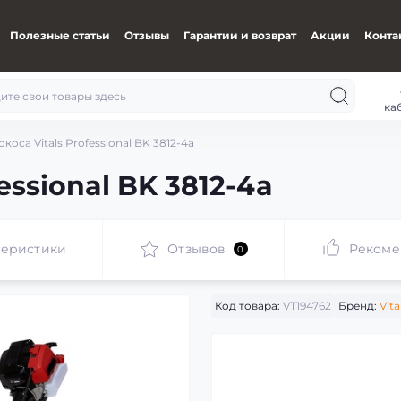
Полезные статьи
Отзывы
Гарантии и возврат
Акции
Конта
ка
коса Vitals Professional BK 3812-4a
essional BK 3812-4a
теристики
Отзывов
Рекоме
0
Код товара:
VT194762
Бренд:
Vita