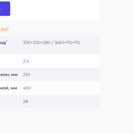
и
 все)
од/
330×330×280 / 1660×110×110
2,4
ком, мм
255
кой, мм
450
28