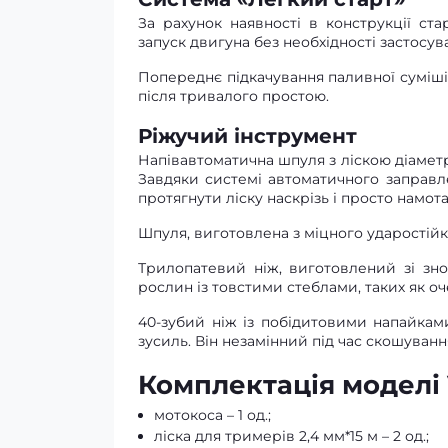
За рахунок наявності в конструкції ст
запуск двигуна без необхідності застосув
Попереднє підкачування паливної суміші 
після тривалого простою.
Ріжучий інструмент
Напівавтоматична шпуля з ліскою діаметр
Завдяки системі автоматичного заправл
протягнути ліску наскрізь і просто намотат
Шпуля, виготовлена з міцного ударостійк
Трилопатевий ніж, виготовлений зі зно
рослин із товстими стеблами, таких як оч
40-зубий ніж із побідитовими напайка
зусиль. Він незамінний під час скошуванн
Комплектація моделі V
мотокоса – 1 од.;
ліска для тримерів 2,4 мм*15 м – 2 од.;