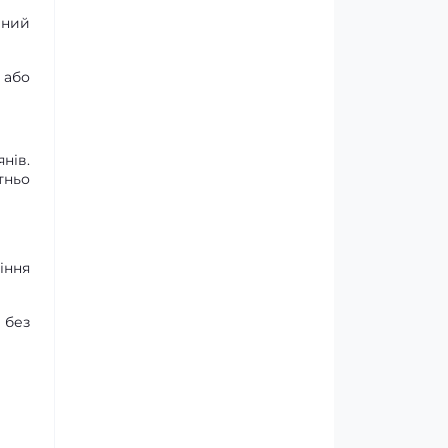
вний
 або
нів.
тньо
іння
 без