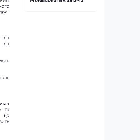
яним
Professional BK 3812-4a
ного
дро-
 від
 від
ують
алі,
ними
у та
, що
зить