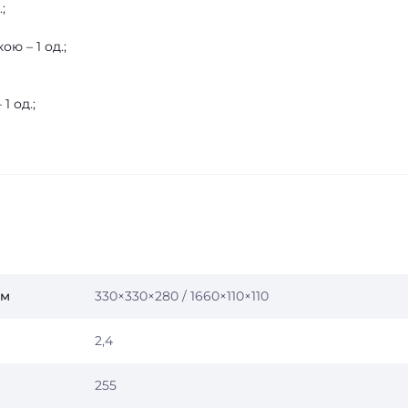
;
ю – 1 од.;
1 од.;
мм
330×330×280 / 1660×110×110
2,4
255