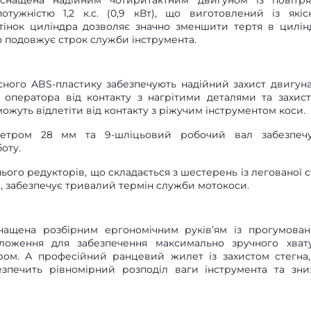
оснащена надійним чотиритактним двигуном із повітр
тужністю 1,2 к.с. (0,9 кВт), що виготовлений із якіс
тінок циліндра дозволяє значно зменшити тертя в цилін
о подовжує строк служби інструмента.
сного ABS-пластику забезпечують надійний захист двигуна
 оператора від контакту з нагрітими деталями та захист
жуть відлетіти від контакту з ріжучим інструментом коси.
аметром 28 мм та 9-шліцьовий робочий вал забезпеч
оту.
ого редукторів, що складається з шестерень із легованої ст
, забезпечує тривалий термін служби мотокоси.
снащена розбірним ергономічним руків’ям із прогумова
ложення для забезпечення максимально зручного хват
ром. А професійний ранцевий жилет із захистом стегна
езпечить рівномірний розподіл ваги інструмента та зни