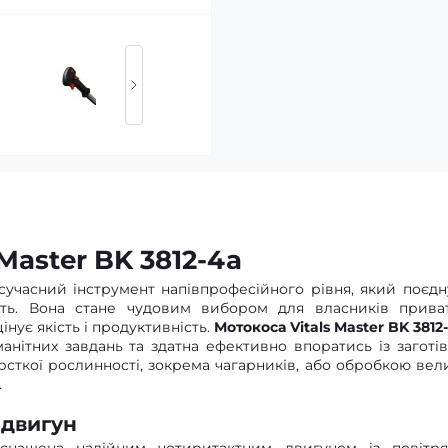
Master BK 3812-4a
сучасний інструмент напівпрофесійного рівня, який поєдн
ність. Вона стане чудовим вибором для власників прива
цінує якість і продуктивність.
Мотокоса Vitals Master BK 3812
анітних завдань та здатна ефективно впоратись із заготі
рсткої рослинності, зокрема чагарників, або обробкою вел
.
 двигун