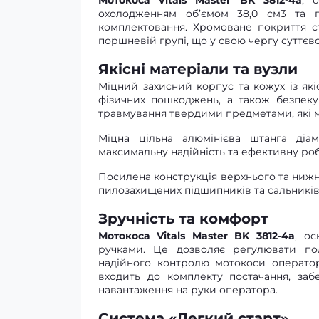
Мотокоса Vitals Master BK 3812-4a
, 
охолодженням об’ємом 38,0 см3 та по
комплектовання. Хромоване покриття с
поршневій групі, що у свою чергу суттєв
Якісні матеріали та вузли
Міцний захисний корпус та кожух із які
фізичних пошкоджень, а також безпеку
травмування твердими предметами, які мо
Міцна цільна алюмінієва штанга ді
максимальну надійність та ефективну роб
Посилена конструкція верхнього та нижнь
пилозахищених підшипників та сальників
Зручність та комфорт
Мотокоса Vitals Master BK 3812-4a
, о
ручками. Це дозволяє регулювати по
надійного контролю мотокоси операто
входить до комплекту постачання, заб
навантаження на руки оператора.
Система «Легкий старт»