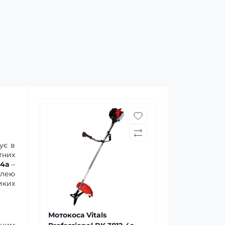
ує в
тних
-4a
–
влею
иких
Мотокоса Vitals