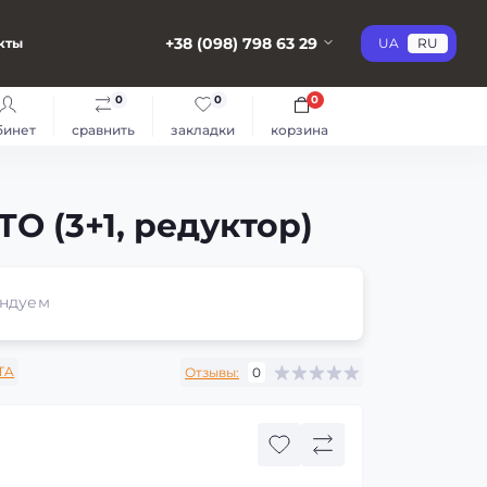
+38 (098) 798 63 29
кты
UA
RU
0
0
0
бинет
сравнить
закладки
корзина
O (3+1, редуктор)
ндуем
TA
Отзывы:
0