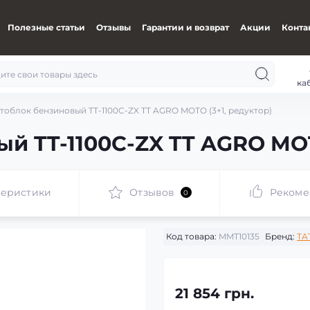
Полезные статьи
Отзывы
Гарантии и возврат
Акции
Конта
ка
тоблок бензиновый TT-1100C-ZX TT AGRO MOTO (3+1, редуктор)
й TT-1100C-ZX TT AGRO MOT
теристики
Отзывов
Рекоме
0
Код товара:
MMT10135
Бренд:
TA
21 854 грн.