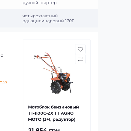
ручной стартер
четырехтактный
одноцилиндровый 170F
70
ого
Мотоблок бензиновый
TT-1100C-ZX TT AGRO
MOTO (3+1, редуктор)
21 854 грн.