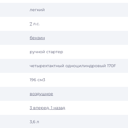
легкий
7
л.с.
бензин
ручной стартер
четырехтактный одноцилиндровый 170F
196 см3
воздушное
3 вперед, 1 назад
3,6 л