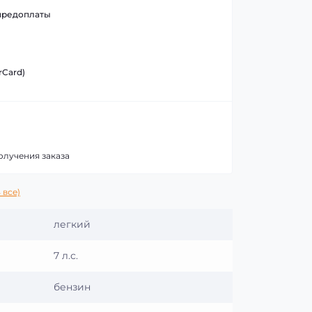
предоплаты
rCard)
олучения заказа
 все)
легкий
7 л.с.
бензин