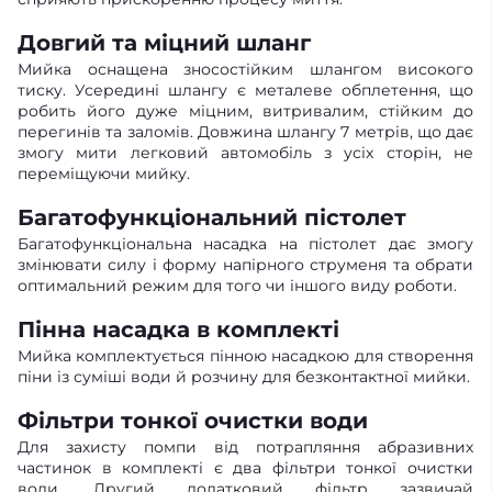
Довгий та міцний шланг
Мийка оснащена зносостійким шлангом високого
тиску. Усередині шлангу є металеве обплетення, що
робить його дуже міцним, витривалим, стійким до
перегинів та заломів. Довжина шлангу 7 метрів, що дає
змогу мити легковий автомобіль з усіх сторін, не
переміщуючи мийку.
Багатофункціональний пістолет
Багатофункціональна насадка на пістолет дає змогу
змінювати силу і форму напірного струменя та обрати
оптимальний режим для того чи іншого виду роботи.
Пінна насадка в комплекті
Мийка комплектується пінною насадкою для створення
піни із суміші води й розчину для безконтактної мийки.
Фільтри тонкої очистки води
Для захисту помпи від потрапляння абразивних
частинок в комплекті є два фільтри тонкої очистки
води. Другий додатковий фільтр зазвичай