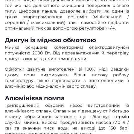
той же час делікатного очищення поверхонь різного
типу. Цифрова панель дозволяє вибрати як один із
трьох запрограмованих режимів (мінімальний /
середній / максимальний), так і самостійно підібрати
оптимальний тиск за допомогою регулятора «+/-».
Двигун із мідною обмоткою
Мийка оснащена колекторним електродвигуном
потужністю 2000 Вт. Від перевантаження й перегріву
двигун захищає датчик температури.
Обмотки двигуна виготовлені зі 100% міді. Завдяки
цьому вони витримують більш високу робочу
температуру, якщо порівнювати з виготовленими з
алюмінію або мідно-алюмінієвого сплаву.
Алюмінієва помпа
Трипоршневий осьовий насос виготовлений із
алюмінієвого сплаву. Сплав має підвищену стійкість до
впливу абразивних частинок, що збільшує термін
служби мийки. Висока продуктивність насоса (7,0 л /
хв) та значний тиск води на виході (до 150 бар)
сприяють прискоренню процесу миття.