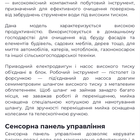
— високоякісний компактний побутовий інструмент,
призначений для ефективного очищення поверхонь
від забруднень струменем води під високим тиском.
Дана модель характеризується високою
продуктивністю. Використовується в домашньому
господарстві для очищення від бруду фасадів та
елементів будівель, садових меблів, дерев тощо, для
миття автомобілів, катерів, мотоблоків, газонокосарок
та іншої сільськогосподарської техніки.
Приводний електродвигун і насос високого тиску
об’єднані в блок. Робочий інструмент — пістолет із
форсункою — під’єднаний до насоса довгим
семиметровим шлангом високого тиску з металевим
обплетенням. Щоб шланг не займав занадто багато
місця, не заважав роботі й переміщенню, мийка
оснащена спеціальною котушкою для намотування
шлангу. Для зручності переміщення мийка оснащена
колесами та телескопічною ручкою.
Сенсорна панель управління
Сенсорна панель управління дозволяє керувати
тиском подачі води для максимально ефективного і в