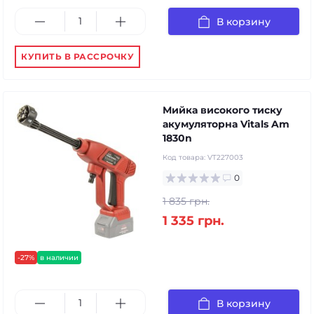
В корзину
КУПИТЬ В РАССРОЧКУ
Мийка високого тиску
акумуляторна Vitals Am
1830n
Код товара:
VT227003
0
1 835 грн.
1 335 грн.
-27%
в наличии
В корзину