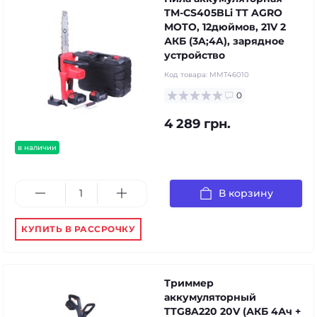
TM-CS405BLi TT AGRO
MOTO, 12дюймов, 21V 2
АКБ (3A;4A), зарядное
устройство
Код товара:
MMT46010
0
4 289 грн.
в наличии
В корзину
КУПИТЬ В РАССРОЧКУ
Триммер
аккумуляторный
TTG8A220 20V (АКБ 4Ач +