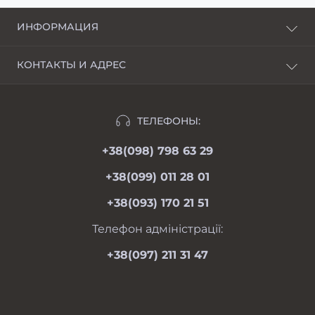
ИНФОРМАЦИЯ
О нас
КОНТАКТЫ И АДРЕС
Доставка и оплата
г. Харьков, пер. Пискуновский, 4
Рассрочка
Ивано-Франковск, ул.Школьная, 24
Отзывы
ТЕЛЕФОНЫ:
moimotoblok@gmail.com
Гарантии и возврат
+38(098) 798 63 29
пн-пт 08.00-19.00
Оферта
сб 09.00-18.00
+38(099) 011 28 01
вс 09.00-17.00
Личный кабинет
+38(093) 170 21 51
Связаться с нами
Карта сайта
Телефон адміністрації:
Производители
+38(097) 211 31 47
Акции