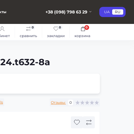
+38 (098) 798 63 29
кты
UA
RU
0
0
0
бинет
сравнить
закладки
корзина
24.t632-8a
ls
Отзывы:
0