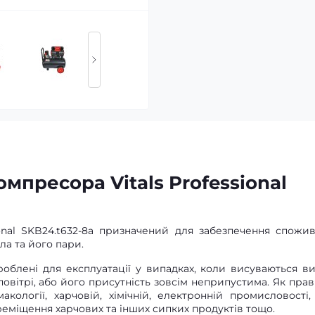
мпресора Vitals Professional
onal SKB24.t632-8a призначений для забезпечення спожив
ла та його пари.
облені для експлуатації у випадках, коли висуваються ви
овітрі, або його присутність зовсім неприпустима. Як прав
кології, харчовій, хімічній, електронній промисловості,
еміщення харчових та інших сипких продуктів тощо.