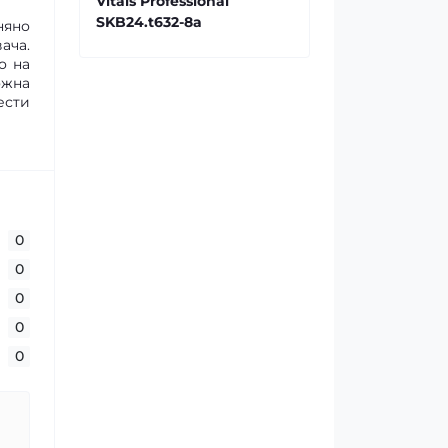
Vitals Professional
SKB24.t632-8a
няно
ача.
о на
ожна
ести
0
0
0
0
0