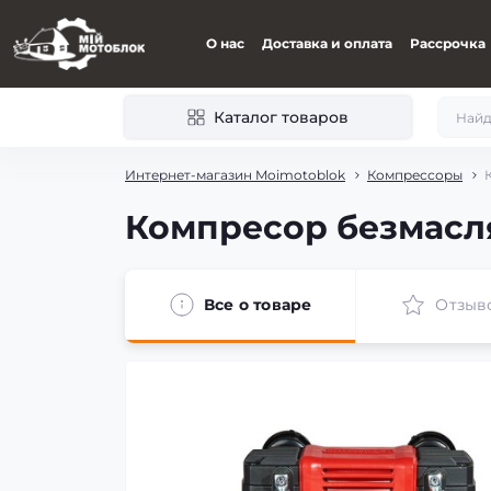
О нас
Доставка и оплата
Рассрочка
Каталог товаров
Интернет-магазин Moimotoblok
Компрессоры
Компресор безмаслян
Все о товаре
Отзыв