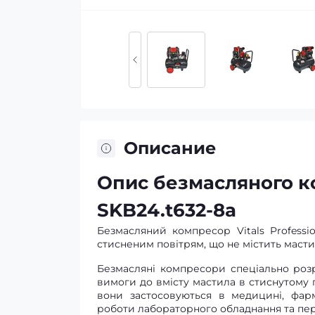
Описание
Опис безмасляного ко
SKB24.t632-8a
Безмасляний компресор Vitals Professi
стисненим повітрям, що не містить масти
Безмасляні компресори спеціально розр
вимоги до вмісту мастила в стиснутому п
вони застосовуються в медицині, фарма
роботи лабораторного обладнання та пер