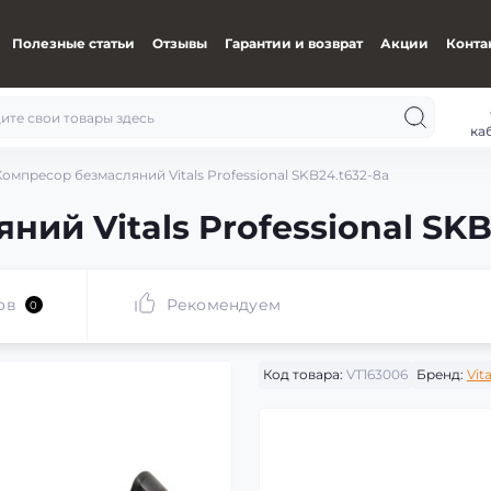
Полезные статьи
Отзывы
Гарантии и возврат
Акции
Конта
ка
Компресор безмасляний Vitals Professional SKB24.t632-8a
ий Vitals Professional SKB
ов
Рекомендуем
0
Код товара:
VT163006
Бренд:
Vita