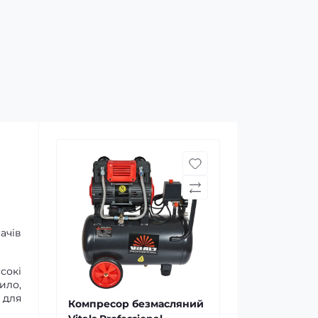
ачів
сокі
ило,
 для
Компресор безмасляний