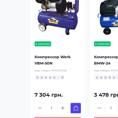
в наличии
в наличии
Компрессор Werk
Компрессо
VBM-50N
BMW-24
Код товара:
MM009026
Код товара:
MM0
0
7 304 грн.
3 478 гр