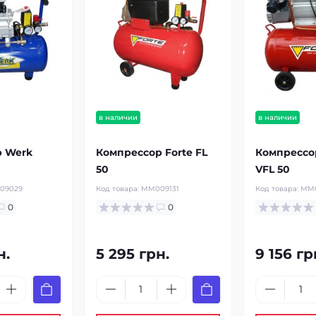
в наличии
в наличии
р Werk
Компрессор Forte FL
Компрессор
50
VFL 50
09029
Код товара:
MM009131
Код товара:
MM0
0
0
н.
5 295 грн.
9 156 гр