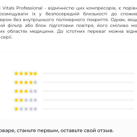
itals Professional - відмінністю цих компресорів, є порів
озміщувати їх у безпосередній близькості до спожив
ером без внутрішнього полімерного покриття. Однак, якщ
ий фільтр або блок підготовки повітря, його сміливо м
ших областях медицини. До істотних переваг можна відн
серії.
варе, станьте первым, оставьте свой отзыв.