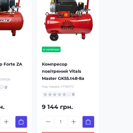
в наличии
 Forte ZA
Компресор
повітряний Vitals
Master GK55.t48-8a
09128
Код товара:
VT160112
0
0
н.
9 144 грн.