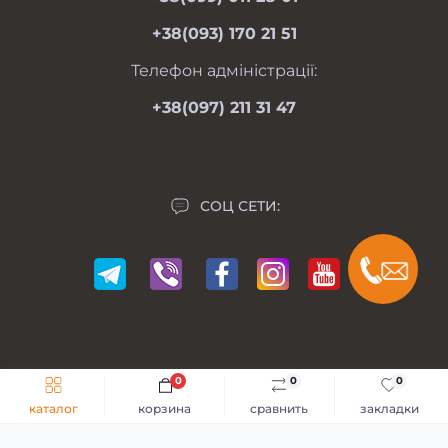
вс 09.00-17.00
Личный кабинет
+38(093) 170 21 51
Связаться с нами
Карта сайта
Телефон адміністрації:
Производители
+38(097) 211 31 47
Акции
СОЦ СЕТИ:
0
0
0
Мій Мотоблок © 2014-2026
каталог
корзина
сравнить
закладки
Разработка сайта -
GKS Веб-Студия