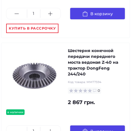
В корзину
КУПИТЬ В РАССРОЧКУ
Шестерня конечной
передачи переднего
моста ведомая Z-40 на
трактор DongFeng
244/240
Код товара:
MMT7594
0
2 867 грн.
в наличии