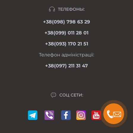
Рассрочка
Ивано-Франковск, ул.Школьная, 24
Отзывы
ТЕЛЕФОНЫ:
moimotoblok@gmail.com
Гарантии и возврат
+38(098) 798 63 29
пн-пт 08.00-19.00
Оферта
сб 09.00-18.00
+38(099) 011 28 01
вс 09.00-17.00
Личный кабинет
+38(093) 170 21 51
Связаться с нами
Карта сайта
Телефон адміністрації:
Производители
+38(097) 211 31 47
Акции
СОЦ СЕТИ: