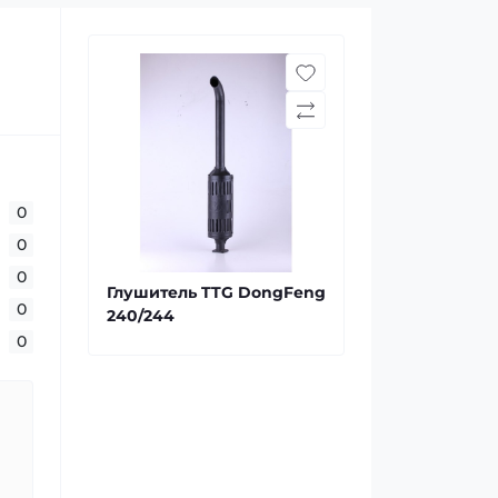
0
0
0
Глушитель TTG DongFeng
0
240/244
0