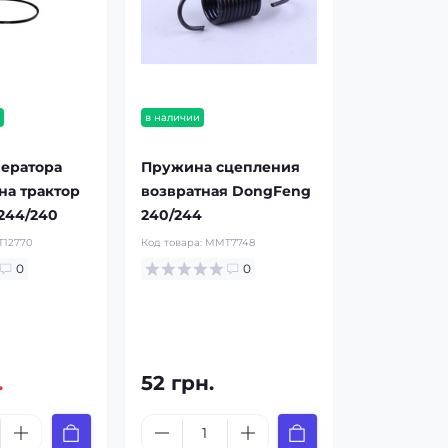
и
в наличии
нератора
Пружина сцепления
 на трактор
возвратная DongFeng
244/240
240/244
12770
Код товара:
MMT7748
0
0
.
52 грн.