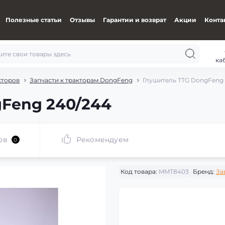
Полезные статьи
Отзывы
Гарантии и возврат
Акции
Конта
ка
кторов
Запчасти к тракторам DongFeng
Глушитель TTG DongFeng
Feng 240/244
ов
Рекомендуем
0
Код товара:
MMT8403
Бренд:
За