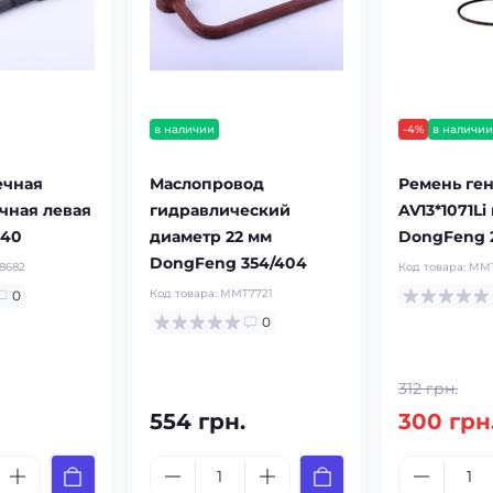
в наличии
-4%
в наличи
ечная
Маслопровод
Ремень ге
чная левая
гидравлический
AV13*1071Li
240
диаметр 22 мм
DongFeng 
DongFeng 354/404
8682
Код товара:
MMT
Код товара:
MMT7721
0
0
312 грн.
554 грн.
300 грн