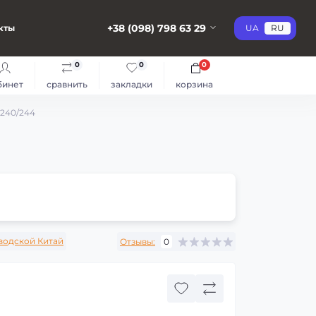
+38 (098) 798 63 29
кты
UA
RU
0
0
0
бинет
сравнить
закладки
корзина
 240/244
водской Китай
Отзывы:
0