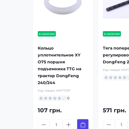
в наличии
в наличии
Кольцо
Тяга попер
уплотнительное XY
регулирово
O75 поршня
DongFeng 
подъемника TTG на
Код товара:
MMT
трактор DongFeng
240/244
Код товара:
MMT7297
0
107 грн.
571 грн.