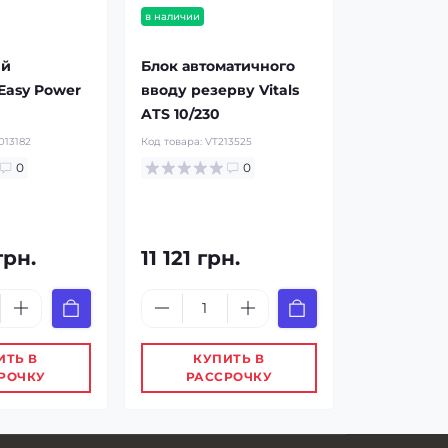
в наличии
ый
Блок автоматичного
Easy Power
вводу резерву Vitals
ATS 10/230
13182
Код товара:
VT213525
0
0
грн.
11 121 грн.
ИТЬ В
КУПИТЬ В
РОЧКУ
РАССРОЧКУ