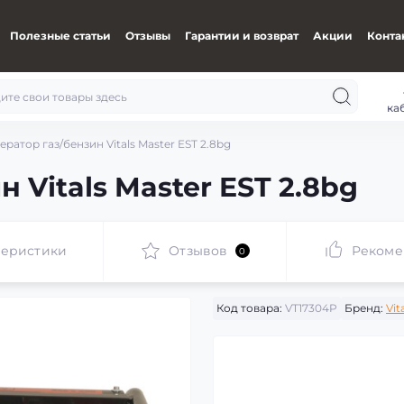
Полезные статьи
Отзывы
Гарантии и возврат
Акции
Конта
ка
ератор газ/бензин Vitals Master EST 2.8bg
 Vitals Master EST 2.8bg
теристики
Отзывов
Рекоме
0
Код товара:
VT17304P
Бренд:
Vit