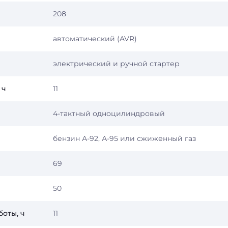
208
автоматический (AVR)
электрический и ручной стартер
 ч
11
4-тактный одноцилиндровый
бензин А-92, А-95 или сжиженный газ
69
50
оты, ч
11