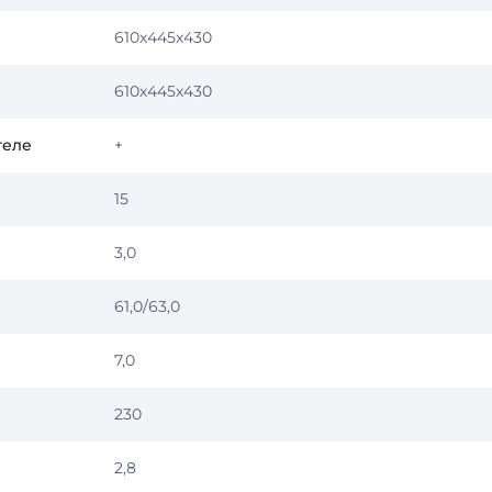
610х445х430
610х445х430
теле
+
15
3,0
61,0/63,0
7,0
230
2,8