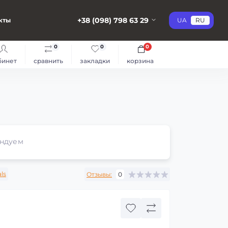
+38 (098) 798 63 29
кты
UA
RU
0
0
0
бинет
сравнить
закладки
корзина
ндуем
als
Отзывы:
0