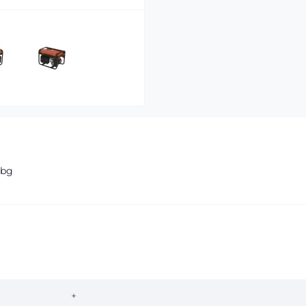
8bg
+