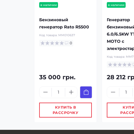
в наличии
в наличии
Бензиновый
Генератор
генератор Rato R5500
бензиновы
6.0/6.5KW 
Код товара:
MM010637
MOTO с
0
электроста
Код товара:
MMT
35 000 грн.
28 212 г
КУПИТЬ В
КУПИ
РАССРОЧКУ
РАСС