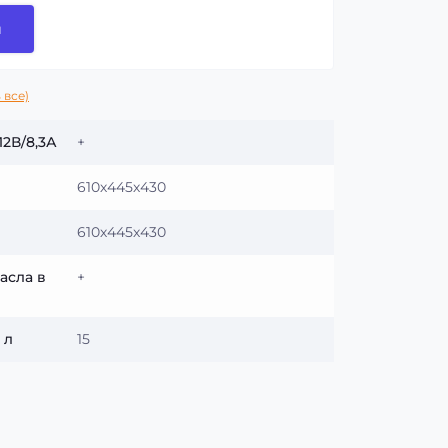
и
 все)
12В/8,3А
+
610х445х430
610х445х430
асла в
+
 л
15