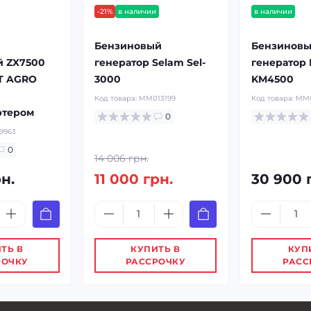
-21%
в наличии
в наличии
Бензиновый
Бензинов
й ZX7500
генератор Selam Sel-
генератор 
TT AGRO
3000
KM4500
Код товара:
MM013199
Код товара:
MM0
ртером
0
9963
0
14 006 грн.
рн.
11 000 грн.
30 900 
ТЬ В
КУПИТЬ В
КУП
РОЧКУ
РАССРОЧКУ
РАСС