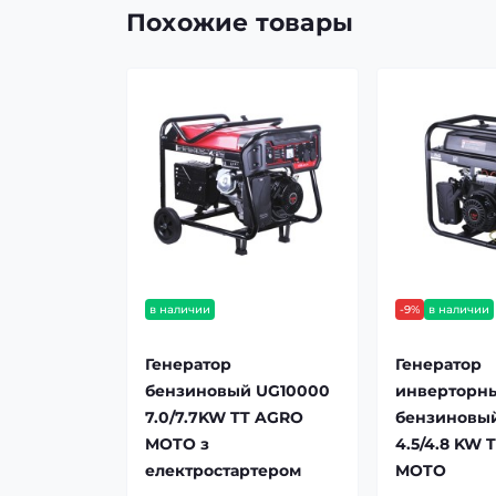
Похожие товары
в наличии
-9%
в наличии
Генератор
Генератор
бензиновый UG10000
инверторн
7.0/7.7KW TT AGRO
бензиновый
MOTO з
4.5/4.8 KW 
електростартером
MOTO