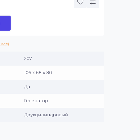
и
 все)
207
106 х 68 х 80
Да
Генератор
Двухцилиндровый