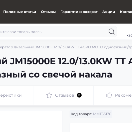
Полезные статьи
Отзывы
Гарантии и возврат
Акции
Конта
ка
нератор дизельный JM15000E 12.0/13.0KW TT AGRO MOTO однофазный/тр
й JM15000E 12.0/13.0KW T
зный со свечой накала
теристики
Отзывов
Рекоме
0
Код товара:
MMT53176