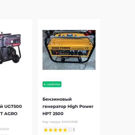
в наличии
Бензиновый
й UG7500
генератор High Power
TT AGRO
HPT 2500
Код товара:
MM013183
43121
1