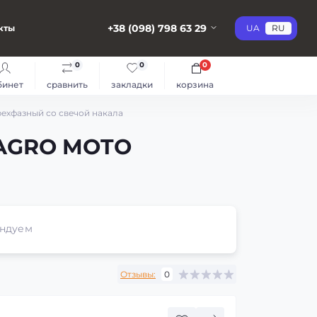
+38 (098) 798 63 29
кты
UA
RU
0
0
0
бинет
сравнить
закладки
корзина
ехфазный со свечой накала
T AGRO MOTO
ндуем
Отзывы:
0