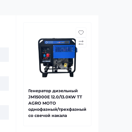
Генератор дизельный
JM15000E 12.0/13.0KW TT
AGRO MOTO
однофазный/трехфазный
со свечой накала