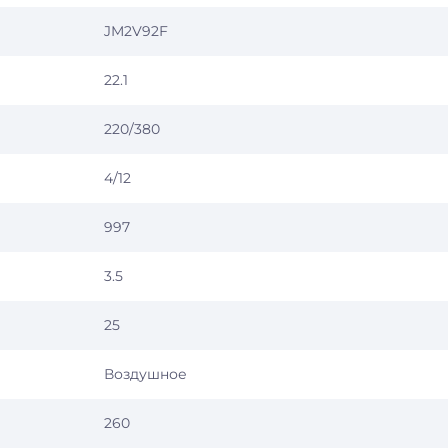
JM2V92F
22.1
220/380
4/12
997
3.5
25
Воздушное
260