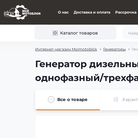
О нас
Доставка и оплата
Рассрочка
Каталог товаров
Интернет-магазин Moimotoblok
Генераторы
Ге
Генератор дизельны
однофазный/трехфа
Все о товаре
Харак