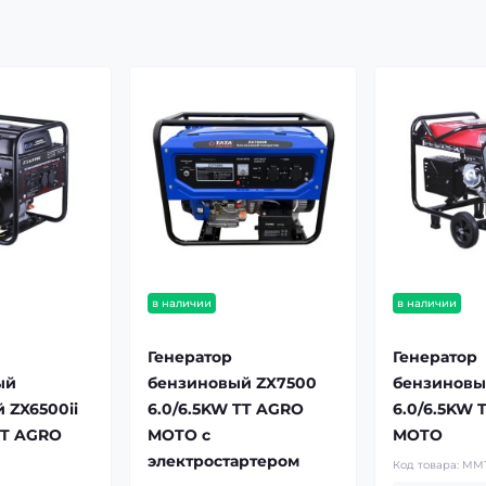
в наличии
в наличии
Генератор
Генератор
ый
бензиновый ZX7500
бензиновы
 ZX6500ii
6.0/6.5KW TT AGRO
6.0/6.5KW 
TT AGRO
MOTO с
MOTO
электростартером
Код товара:
MMT