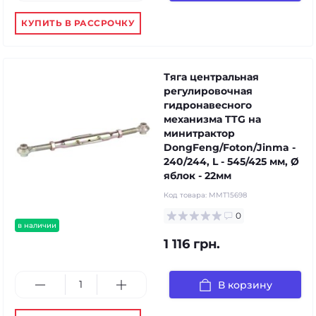
КУПИТЬ В РАССРОЧКУ
Тяга центральная
регулировочная
гидронавесного
механизма TTG на
минитрактор
DongFeng/Foton/Jinma -
240/244, L - 545/425 мм, Ø
яблок - 22мм
Код товара:
MMT15698
0
в наличии
1 116 грн.
В корзину