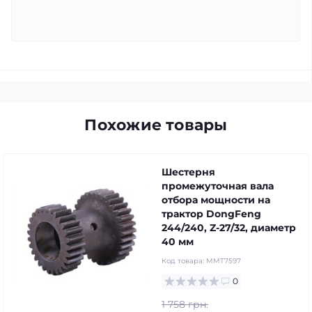
Похожие товары
Шестерня
промежуточная вала
отбора мощности на
трактор DongFeng
244/240, Z-27/32, диаметр
40 мм
Код товара:
MMT7597
0
1 758 грн.