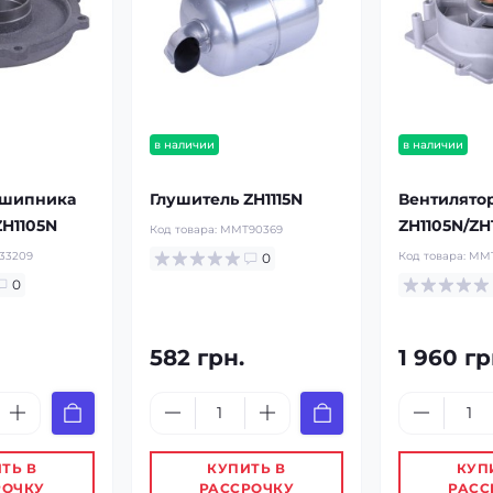
в наличии
в наличии
дшипника
Глушитель ZH1115N
Вентилятор
ZH1105N
ZH1105N/ZH
Код товара:
ММТ90369
33209
Код товара:
MMT
0
0
582 грн.
1 960 гр
ТЬ В
КУПИТЬ В
КУП
РОЧКУ
РАССРОЧКУ
РАСС