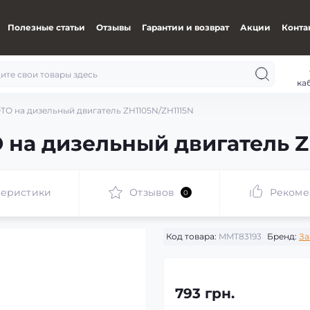
Полезные статьи
Отзывы
Гарантии и возврат
Акции
Конта
ка
O на дизельный двигатель ZH1105N/ZH1115N
на дизельный двигатель Z
теристики
Отзывов
Рекоме
0
Код товара:
MMT83193
Бренд:
За
793 грн.