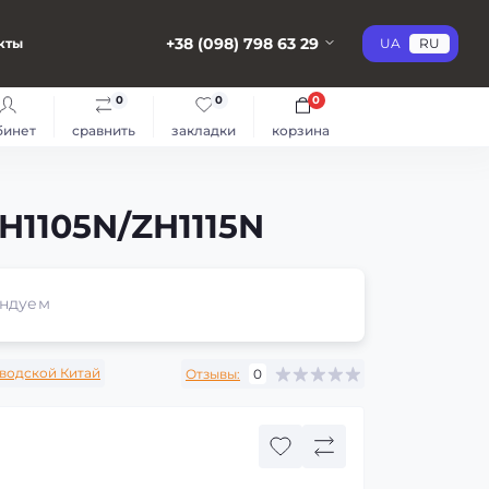
+38 (098) 798 63 29
кты
UA
RU
0
0
0
бинет
сравнить
закладки
корзина
H1105N/ZH1115N
ндуем
водской Китай
Отзывы:
0