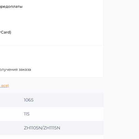
предоплаты
rCard)
олучения заказа
 все)
1065
115
ZH1105N/ZH1115N