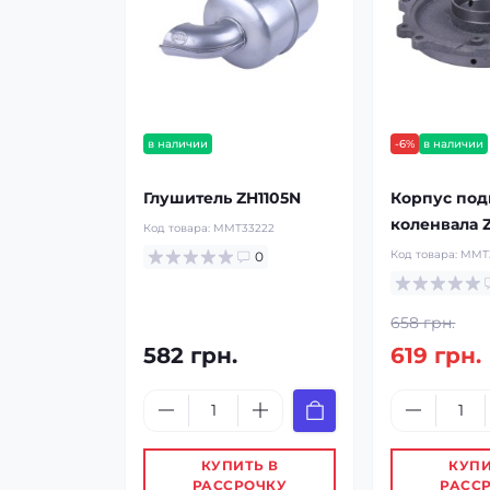
в наличии
-6%
в наличии
Глушитель ZH1105N
Корпус по
коленвала 
Код товара:
ММТ33222
Код товара:
ММТ
0
658 грн.
582 грн.
619 грн.
КУПИТЬ В
КУПИ
РАССРОЧКУ
РАСС