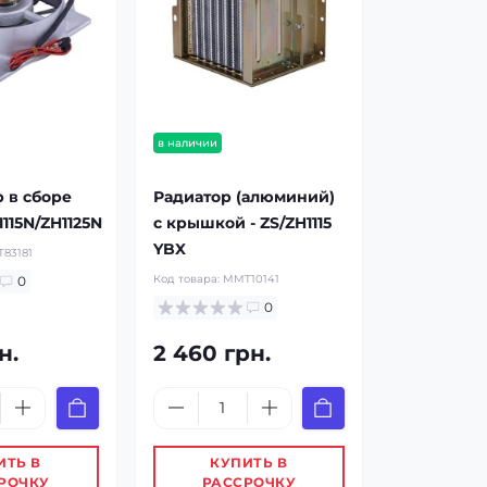
в наличии
 в сборе
Радиатор (алюминий)
1115N/ZH1125N
с крышкой - ZS/ZH1115
YBX
83181
Код товара:
MMT10141
0
0
н.
2 460 грн.
ИТЬ В
КУПИТЬ В
РОЧКУ
РАССРОЧКУ