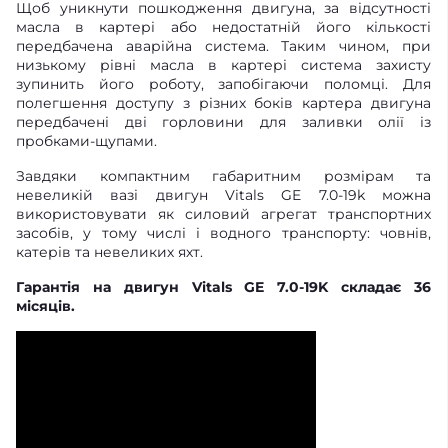
Щоб уникнути пошкодження двигуна, за відсутності
масла в картері або недостатній його кількості
передбачена аварійна система. Таким чином, при
низькому рівні масла в картері система захисту
зупинить його роботу, запобігаючи поломці. Для
полегшення доступу з різних боків картера двигуна
передбачені дві горловини для заливки олії із
пробками-щупами.
Завдяки компактним габаритним розмірам та
невеликій вазі двигун Vitals GE 7.0-19k можна
використовувати як силовий агрегат транспортних
засобів, у тому числі і водного транспорту: човнів,
катерів та невеликих яхт.
Гарантія на двигун Vitals GE 7.0-19K складає 36
місяців.