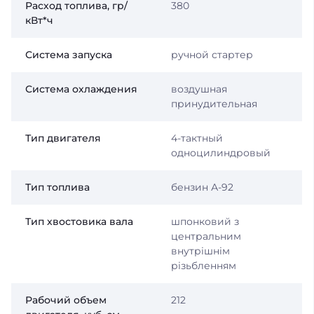
Расход топлива, гр/
380
кВт*ч
Система запуска
ручной стартер
Система охлаждения
воздушная
принудительная
Тип двигателя
4-тактный
одноцилиндровый
Тип топлива
бензин А-92
Тип хвостовика вала
шпонковий з
центральним
внутрішнім
різьбленням
Рабочий объем
212