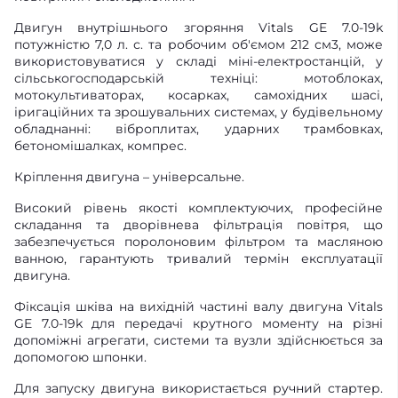
Двигун внутрішнього згоряння Vitals GE 7.0-19k
потужністю 7,0 л. с. та робочим об'ємом 212 см3, може
використовуватися у складі міні-електростанцій, у
сільськогосподарській техніці: мотоблоках,
мотокультиваторах, косарках, самохідних шасі,
іригаційних та зрошувальних системах, у будівельному
обладнанні: віброплитах, ударних трамбовках,
бетономішалках, компрес.
Кріплення двигуна – універсальне.
Високий рівень якості комплектуючих, професійне
складання та дворівнева фільтрація повітря, що
забезпечується поролоновим фільтром та масляною
ванною, гарантують тривалий термін експлуатації
двигуна.
Фіксація шківа на вихідній частині валу двигуна Vitals
GE 7.0-19k для передачі крутного моменту на різні
допоміжні агрегати, системи та вузли здійснюється за
допомогою шпонки.
Для запуску двигуна використається ручний стартер.