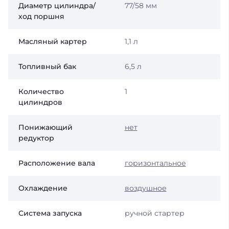
Диаметр цилиндра/
77/58 мм
ход поршня
Масляный картер
1,1 л
Топливный бак
6,5 л
Количество
1
цилиндров
Понижающий
нет
редуктор
Расположение вала
горизонтальное
Охлаждение
воздушное
Система запуска
ручной стартер