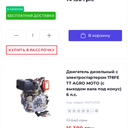
в наличии
БЕСПЛАТНАЯ ДОСТАВКА
В корзину
КУПИТЬ В РАССРОЧКУ
Двигатель дизельный с
электростартером 178FE
TT AGRO MOTO (с
выходом вала под конус)
6 л.с.
Код товара:
MMT43135
0
17 542 грн.