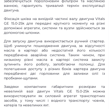
забезпечується поролоновим фільтром та масляною
ванною, гарантують тривалий термін експлуатації
двигуна.
Фіксація шківа на вихідній частині валу двигуна Vitals
GE 15.0-25k для передачі крутного моменту на різні
допоміжні агрегати, системи та вузли здійснюється за
допомогою шпонки.
Для запуску двигуна використається ручний стартер.
Щоб уникнути пошкодження двигуна, за відсутності
масла в картері або недостатній його кількості
передбачена аварійна система. Таким чином, при
низькому рівні масла в картері система захисту
зупинить його роботу, запобігаючи поломці. Для
полегшення доступу з різних боків картера двигуна
передбачені дві горловини для заливки олії із
пробками-щупами.
Завдяки компактним габаритним розмірам та
невеликій вазі двигун Vitals GE 15.0-25k можна
використовувати як силовий агрегат транспортних
засобів, у тому числі і водного транспорту: човнів,
катерів та невеликих яхт.