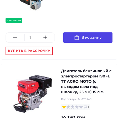
в наличии
В корзину
КУПИТЬ В РАССРОЧКУ
Двигатель бензиновый с
электростартером 190FE
TT AGRO MOTO (с
выходом вала под
шпонку, 25 мм) 15 л.с.
Код товара:
MMT5548
1
14 130 грн.