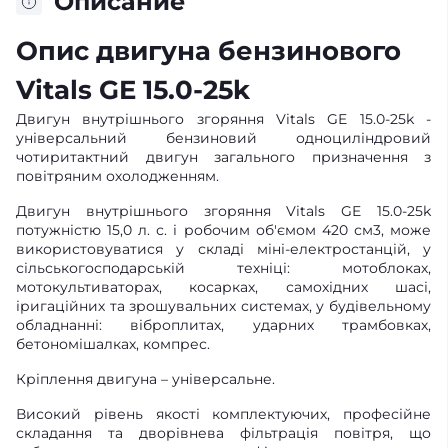
Описание
Опис двигуна бензинового
Vitals GE 15.0-25k
Двигун внутрішнього згоряння Vitals GE 15.0-25k -
універсальний бензиновий одноциліндровий
чотиритактний двигун загального призначення з
повітряним охолодженням.
Двигун внутрішнього згоряння Vitals GE 15.0-25k
потужністю 15,0 л. с. і робочим об'ємом 420 см3, може
використовуватися у складі міні-електростанцій, у
сільськогосподарській техніці: мотоблоках,
мотокультиваторах, косарках, самохідних шасі,
іригаційних та зрошувальних системах, у будівельному
обладнанні: віброплитах, ударних трамбовках,
бетономішалках, компрес.
Кріплення двигуна – універсальне.
Високий рівень якості комплектуючих, професійне
складання та дворівнева фільтрація повітря, що