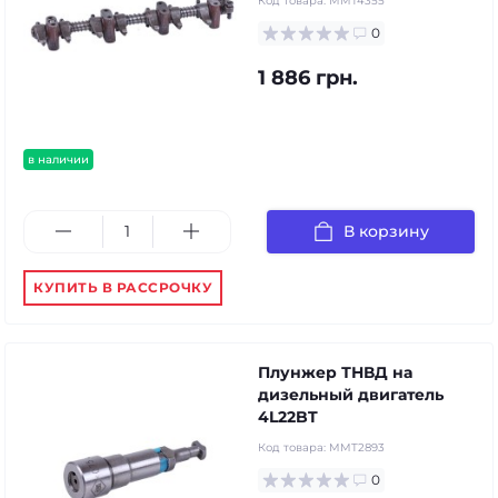
Код товара:
MMT4355
0
1 886 грн.
в наличии
В корзину
КУПИТЬ В РАССРОЧКУ
Плунжер ТНВД на
дизельный двигатель
4L22BT
Код товара:
MMT2893
0