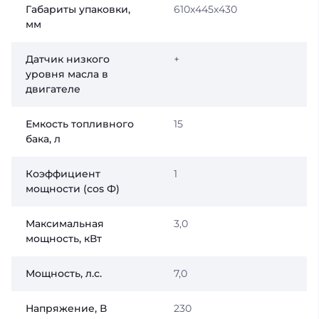
Габариты упаковки,
610х445х430
мм
Датчик низкого
+
уровня масла в
двигателе
Емкость топливного
15
бака, л
Коэффициент
1
мощности (сos Ф)
Максимальная
3,0
мощность, кВт
Мощность, л.с.
7,0
Напряжение, В
230