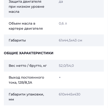
Защита двигателя
да
при низком уровне
масла
Объем масла в
0,6 л
картере двигателя
Габариты
61х44,5х43 см
ОБЩИЕ ХАРАКТЕРИСТИКИ
Вес нетто / брутто, кг
52,0/54,0
Выход постоянного
+
тока, 12В/8,3А
Габарити упаковки,
610х445х430
мм