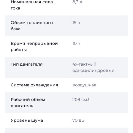
Номинальная сила
8,3 А
тока
Объем топливного
15 л
бака
Время непрерывной
10 ч
работы
Тип двигателя
4х-тактный
одноцилиндровый
Система охлаждения
воздушная
Рабочий объем
208 см3
двигателя
Уровень шума
70 дБ