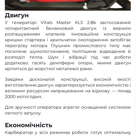
Двигун
У генераторі Vitals Master KLS 2.8b застосований
чотиритактний бензиновий двигун із верхнім
розташуванням клапанів. Інноваційна конструкція
кришки стартера і крильчатки охолодження запобігає
перегріву мотора. Глушник промислового типу має
посилене шумопоглинання, поліпшене відведення й
розподіл тепла. Шум і вібрації під час роботи
додатково гасять демпферні опори, якими двигун
кріпиться до жорсткої металевої рами.
Завдяки досконалій конструкції, високій якості
виготовлення двигун характеризується економічністю і
великим ресурсом напрацювання на відмову — понад
2000 мотогодин.
Для зручності оператора агрегат оснащений системою
легкого запуску.
Економічність
Карбюратор у всіх режимах роботи готує оптимальну