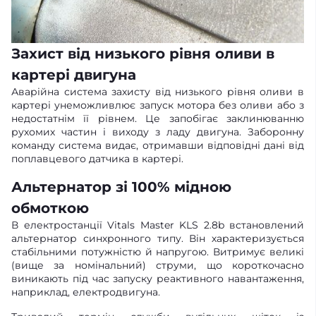
Захист від низького рівня оливи в
картері двигуна
Аварійна система захисту від низького рівня оливи в
картері унеможливлює запуск мотора без оливи або з
недостатнім її рівнем. Це запобігає заклинюванню
рухомих частин і виходу з ладу двигуна. Заборонну
команду система видає, отримавши відповідні дані від
поплавцевого датчика в картері.
Альтернатор зі 100% мідною
обмоткою
В електростанції Vitals Master KLS 2.8b встановлений
альтернатор синхронного типу. Він характеризується
стабільними потужністю й напругою. Витримує великі
(вище за номінальний) струми, що короткочасно
виникають під час запуску реактивного навантаження,
наприклад, електродвигуна.