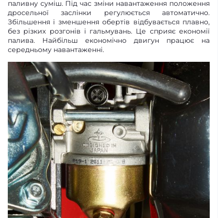
паливну суміш. Під час зміни навантаження положення
дросельної заслінки регулюється автоматично.
Збільшення і зменшення обертів відбувається плавно,
без різких розгонів і гальмувань. Це сприяє економії
палива. Найбільш економічно двигун працює на
середньому навантаженні.