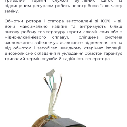
Тривалий термін служби вугільних щіток із
підвищеним ресурсом робить непотрібною їхню часту
заміну.
Обмотки ротора і статора виготовлені зі 100% міді.
Вони максимально надійні та витримують більш
високу робочу температуру (проти алюмінієвих або з
мідно-алюмінієвого сплаву). Поліпшена система
охолодження забезпечує ефективне відведення тепла
від обмоток і запобігає швидкому старінню ізоляції.
Високоякісне складання й укладання обмоток гарантує
тривалий термін служби й надійність генератора.