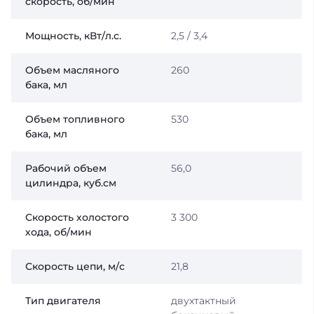
скорость, об/мин
Мощность, кВт/л.с.
2,5 / 3,4
Объем масляного
260
бака, мл
Объем топливного
530
бака, мл
Рабочий объем
56,0
цилиндра, куб.см
Скорость холостого
3 300
хода, об/мин
Скорость цепи, м/с
21,8
Тип двигателя
двухтактный