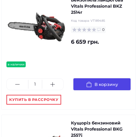
Бензопила ланцюгова
Vitals Professional BKZ
2514r
Код товара:
VT189485
0
6 659 грн.
в наличии
В корзину
КУПИТЬ В РАССРОЧКУ
Кущоріз бензиновий
Vitals Professional BKG
2557j