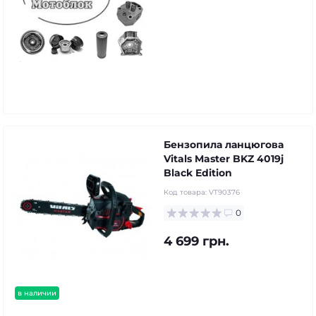
Бензопила ланцюгова
Vitals Master BKZ 4019j
Black Edition
Код товара:
VT90376
0
4 699 грн.
в наличии