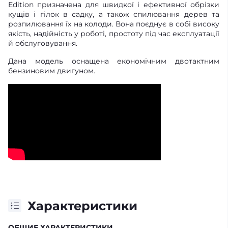
Edition призначена для швидкої і ефективної обрізки
кущів і гілок в садку, а також спилювання дерев та
розпилювання їх на колоди. Вона поєднує в собі високу
якість, надійність у роботі, простоту під час експлуатації
й обслуговування.
Дана модель оснащена економічним двотактним
бензиновим двигуном.
Характеристики
ОБЩИЕ ХАРАКТЕРИСТИКИ