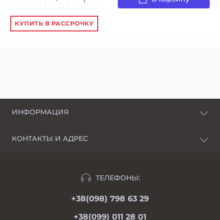
КУПИТЬ В РАССРОЧКУ
ИНФОРМАЦИЯ
О нас
КОНТАКТЫ И АДРЕС
Доставка и оплата
г. Харьков, пер. Пискуновский, 4
Рассрочка
Ивано-Франковск, ул.Школьная, 24
Отзывы
ТЕЛЕФОНЫ:
moimotoblok@gmail.com
Гарантии и возврат
+38(098) 798 63 29
пн-пт 08.00-19.00
Оферта
сб 09.00-18.00
+38(099) 011 28 01