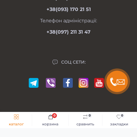
вс 09.00-17.00
Личный кабинет
+38(093) 170 21 51
Связаться с нами
Карта сайта
Телефон адміністрації:
Производители
+38(097) 211 31 47
Акции
СОЦ СЕТИ:
0
0
0
Мій Мотоблок © 2014-2026
каталог
корзина
сравнить
закладки
Разработка сайта -
GKS Веб-Студия