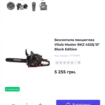
Бензопила ланцюгова
Vitals Master BKZ 4525j 15"
Black Edition
Код товара:
VT197874
0
5 255 грн.
в наличии
В корзину