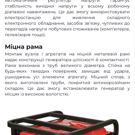
Автоматичний регулятор напруги гарантує
стабільність вихідної напруги у всьому робочому
діапазоні навантажень. Це дає змогу використовувати
електростанцію для живлення складного
електронного обладнання, засобів зв’язку, чутливих до
перепадів напруги побутових споживачів (комп’ютерів,
телевізорів тощо).
Міцна рама
Монтаж вузлів і агрегатів на міцній металевій рамі
надає конструкції генератора цілісності й компактності.
Рама виконана з труб великого діаметра. Стійка на
будь-яких твердих поверхнях, захищає від ударів,
ушкоджень усі елементи агрегату. Міцний сплав, з
якого виготовлені труби, покритий антикорозійним
складом. Це дає змогу встановлювати генератор у
місцях із високою вологістю.