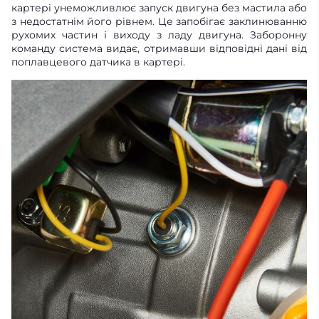
картері унеможливлює запуск двигуна без мастила або
з недостатнім його рівнем. Це запобігає заклинюванню
рухомих частин і виходу з ладу двигуна. Заборонну
команду система видає, отримавши відповідні дані від
поплавцевого датчика в картері.