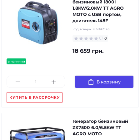
бензиновый 1800I
1.8KW/2.0KW TT AGRO
MOTO с USB портом,
двигатель 148F
Код товара:
MMT43126
0
18 659 грн.
в наличии
В корзину
КУПИТЬ В РАССРОЧКУ
Генератор бензиновый
ZX7500 6.0/6.5KW TT
AGRO MOTO