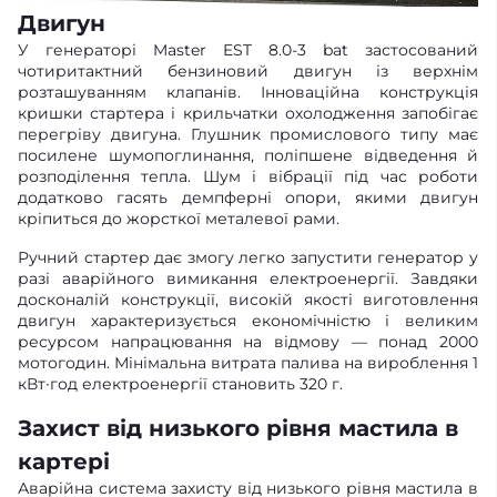
Двигун
У генераторі Master EST 8.0-3 bat застосований
чотиритактний бензиновий двигун із верхнім
розташуванням клапанів. Інноваційна конструкція
кришки стартера і крильчатки охолодження запобігає
перегріву двигуна. Глушник промислового типу має
посилене шумопоглинання, поліпшене відведення й
розподілення тепла. Шум і вібрації під час роботи
додатково гасять демпферні опори, якими двигун
кріпиться до жорсткої металевої рами.
Ручний стартер дає змогу легко запустити генератор у
разі аварійного вимикання електроенергії. Завдяки
досконалій конструкції, високій якості виготовлення
двигун характеризується економічністю і великим
ресурсом напрацювання на відмову — понад 2000
мотогодин. Мінімальна витрата палива на вироблення 1
кВт∙год електроенергії становить 320 г.
Захист від низького рівня мастила в
картері
Аварійна система захисту від низького рівня мастила в