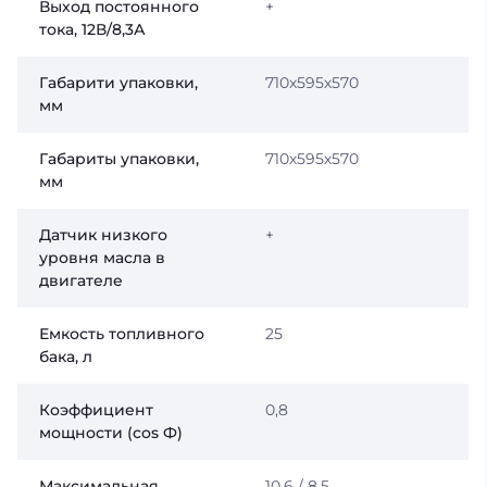
Выход постоянного
+
тока, 12В/8,3А
Габарити упаковки,
710х595х570
мм
Габариты упаковки,
710х595х570
мм
Датчик низкого
+
уровня масла в
двигателе
Емкость топливного
25
бака, л
Коэффициент
0,8
мощности (сos Ф)
Максимальная
10,6 / 8,5