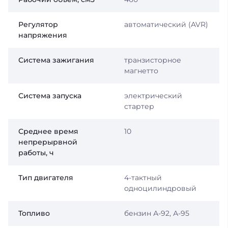
Регулятор
автоматический (AVR)
напряжения
Система зажигания
транзисторное
магнетто
Система запуска
электрический
стартер
Среднее время
10
непрерырвной
работы, ч
Тип двигателя
4-тактный
одноцилиндровый
Топливо
бензин А-92, А-95