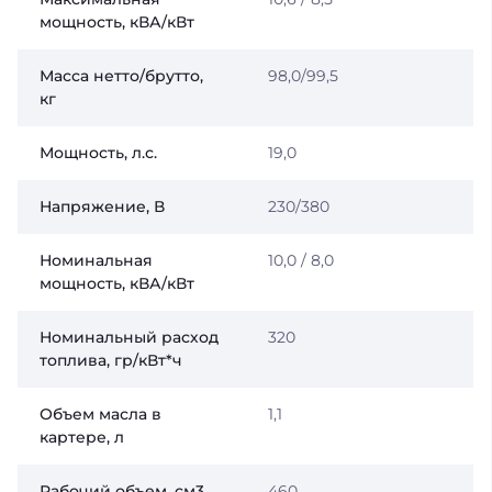
мощность, кВА/кВт
Масса нетто/брутто,
98,0/99,5
кг
Мощность, л.с.
19,0
Напряжение, В
230/380
Номинальная
10,0 / 8,0
мощность, кВА/кВт
Номинальный расход
320
топлива, гр/кВт*ч
Объем масла в
1,1
картере, л
Рабочий объем, см3
460