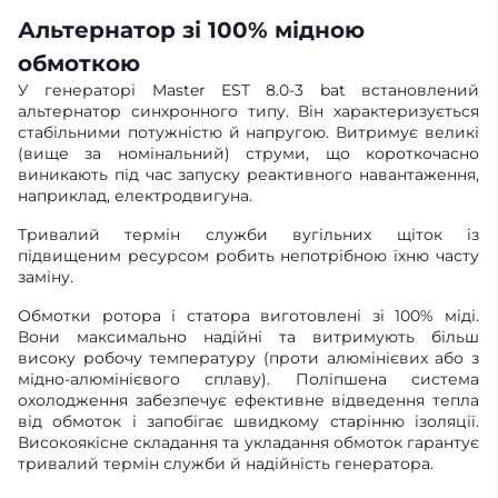
Альтернатор зі 100% мідною
обмоткою
У генераторі Master EST 8.0-3 bat встановлений
альтернатор синхронного типу. Він характеризується
стабільними потужністю й напругою. Витримує великі
(вище за номінальний) струми, що короткочасно
виникають під час запуску реактивного навантаження,
наприклад, електродвигуна.
Тривалий термін служби вугільних щіток із
підвищеним ресурсом робить непотрібною їхню часту
заміну.
Обмотки ротора і статора виготовлені зі 100% міді.
Вони максимально надійні та витримують більш
високу робочу температуру (проти алюмінієвих або з
мідно-алюмінієвого сплаву). Поліпшена система
охолодження забезпечує ефективне відведення тепла
від обмоток і запобігає швидкому старінню ізоляції.
Високоякісне складання та укладання обмоток гарантує
тривалий термін служби й надійність генератора.