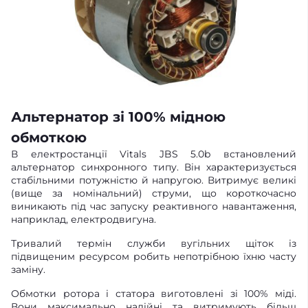
Альтернатор зі 100% мідною
обмоткою
В електростанції Vitals JBS 5.0b встановлений
альтернатор синхронного типу. Він характеризується
стабільними потужністю й напругою. Витримує великі
(вище за номінальний) струми, що короткочасно
виникають під час запуску реактивного навантаження,
наприклад, електродвигуна.
Тривалий термін служби вугільних щіток із
підвищеним ресурсом робить непотрібною їхню часту
заміну.
Обмотки ротора і статора виготовлені зі 100% міді.
Вони максимально надійні та витримують більш