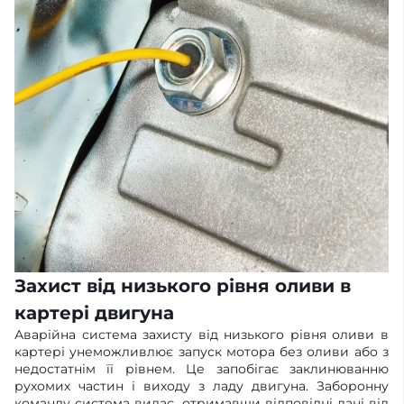
Захист від низького рівня оливи в
картері двигуна
Аварійна система захисту від низького рівня оливи в
картері унеможливлює запуск мотора без оливи або з
недостатнім її рівнем. Це запобігає заклинюванню
рухомих частин і виходу з ладу двигуна. Заборонну
команду система видає, отримавши відповідні дані від