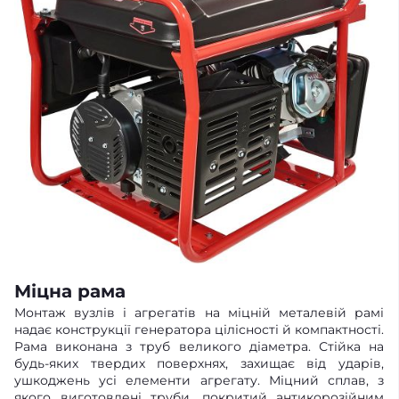
Міцна рама
Монтаж вузлів і агрегатів на міцній металевій рамі
надає конструкції генератора цілісності й компактності.
Рама виконана з труб великого діаметра. Стійка на
будь-яких твердих поверхнях, захищає від ударів,
ушкоджень усі елементи агрегату. Міцний сплав, з
якого виготовлені труби, покритий антикорозійним