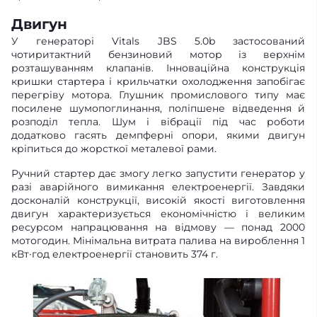
Двигун
У генераторі Vitals JBS 5.0b застосований
чотиритактний бензиновий мотор із верхнім
розташуванням клапанів. Інноваційна конструкція
кришки стартера і крильчатки охолодження запобігає
перегріву мотора. Глушник промислового типу має
посилене шумопоглинання, поліпшене відведення й
розподіл тепла. Шум і вібрації під час роботи
додатково гасять демпферні опори, якими двигун
кріпиться до жорсткої металевої рами.
Ручний стартер дає змогу легко запустити генератор у
разі аварійного вимикання електроенергії. Завдяки
досконалій конструкції, високій якості виготовлення
двигун характеризується економічністю і великим
ресурсом напрацювання на відмову — понад 2000
мотогодин. Мінімальна витрата палива на вироблення 1
кВт∙год електроенергії становить 374 г.