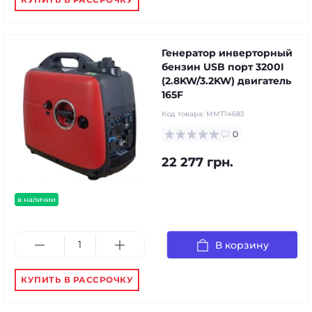
Генератор инверторный
бензин USB порт 3200I
(2.8KW/3.2KW) двигатель
165F
Код товара:
MMT14683
0
22 277 грн.
в наличии
В корзину
КУПИТЬ В РАССРОЧКУ