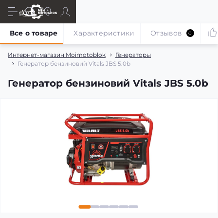
Все о товаре
Характеристики
Отзывов
0
Интернет-магазин Moimotoblok
Генераторы
Генератор бензиновий Vitals JBS 5.0b
Генератор бензиновий Vitals JBS 5.0b