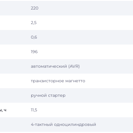
220
2,5
0,6
196
автоматический (AVR)
транзисторное магнетто
ручной стартер
, ч
11,5
4-тактный одноцилиндровый