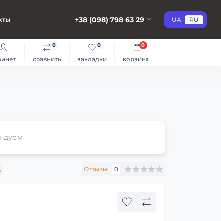
+38 (098) 798 63 29
кты
UA
RU
0
0
0
бинет
сравнить
закладки
корзина
ндуем
s
Отзывы:
0