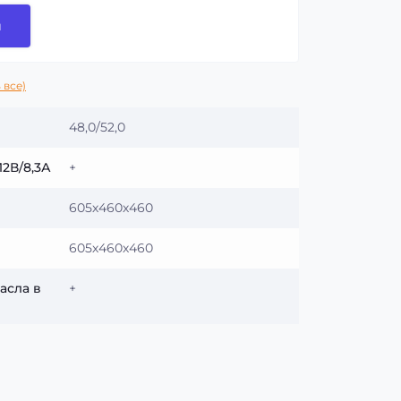
и
 все)
48,0/52,0
12В/8,3А
+
605х460х460
605х460х460
асла в
+