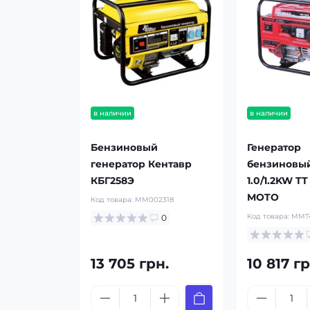
в наличии
в наличии
Бензиновый
Генератор
генератор Кентавр
бензиновый
КБГ258Э
1.0/1.2KW T
MOTO
Код товара:
MM002318
Код товара:
MMT4
0
13 705 грн.
10 817 гр