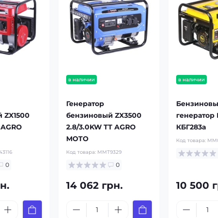
в наличии
в наличии
Генератор
Бензинов
 ZX1500
бензиновый ZX3500
генератор
T AGRO
2.8/3.0KW TT AGRO
КБГ283а
MOTO
Код товара:
MM0
3116
Код товара:
MMT9329
0
0
н.
14 062 грн.
10 500 г