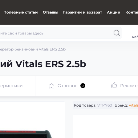
Полезные статьи
Отзывы
Гарантии и возврат
Акции
Конта
ка
ератор бензиновий Vitals ERS 2.5b
й Vitals ERS 2.5b
теристики
Отзывов
Рекоме
0
Код товара:
VT14760
Бренд:
Vital