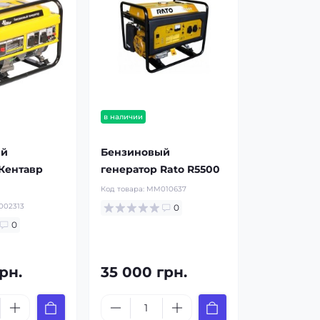
в наличии
ый
Бензиновый
 Кентавр
генератор Rato R5500
Код товара:
MM010637
02313
0
0
рн.
35 000 грн.