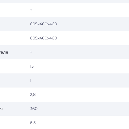
+
605х460х460
605х460х460
теле
+
15
1
2,8
*ч
360
6,5