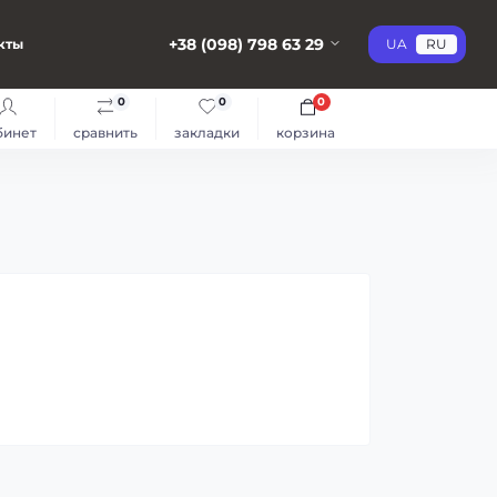
+38 (098) 798 63 29
кты
UA
RU
0
0
0
бинет
сравнить
закладки
корзина