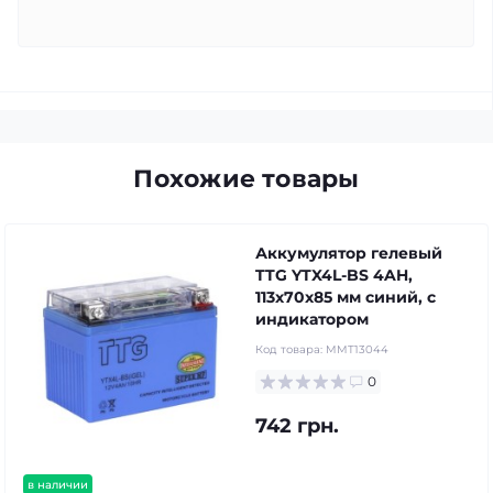
Похожие товары
Аккумулятор гелевый
TTG YTX4L-BS 4AH,
113х70х85 мм синий, с
индикатором
Код товара:
MMT13044
0
742 грн.
в наличии