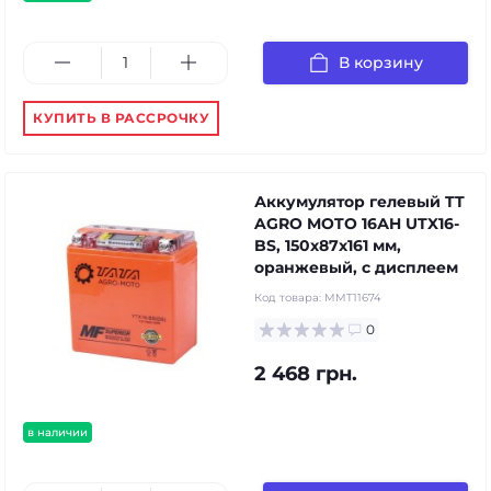
В корзину
КУПИТЬ В РАССРОЧКУ
Аккумулятор гелевый TT
AGRO MOTO 16АH UTX16-
BS, 150х87х161 мм,
оранжевый, с дисплеем
Код товара:
MMT11674
0
2 468 грн.
в наличии