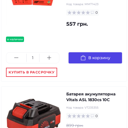
Код товара:
MMT1423
0
557 грн.
в наличии
В корзину
КУПИТЬ В РАССРОЧКУ
Батарея акумуляторна
Vitals ASL 1830cs 10C
Код товара:
VT235355
0
899 грн.