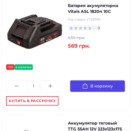
Батарея акумуляторна
Vitals ASL 1820n 10С
Код товара:
VT239781
0
639 грн.
569 грн.
-11%
в наличии
В корзину
КУПИТЬ В РАССРОЧКУ
Аккумулятор тяговый
TTG 55AH 12V 223х123х175