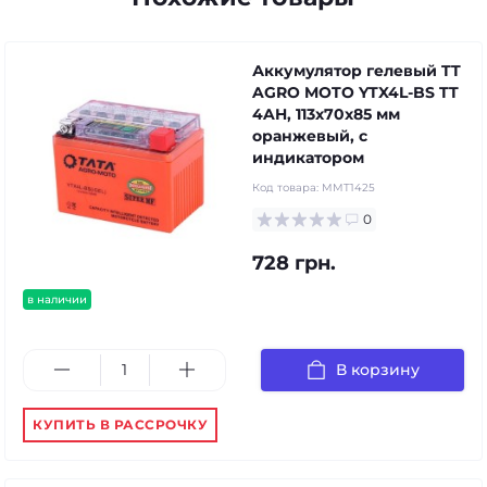
Аккумулятор гелевый TT
AGRO MOTO YTX4L-BS TT
4AH, 113х70х85 мм
оранжевый, с
индикатором
Код товара:
MMT1425
0
728 грн.
в наличии
В корзину
КУПИТЬ В РАССРОЧКУ