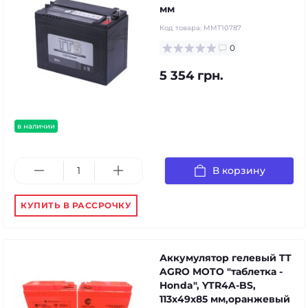
мм
Код товара:
MMT10787
0
5 354 грн.
в наличии
В корзину
КУПИТЬ В РАССРОЧКУ
Аккумулятор гелевый TT
AGRO MOTO "таблетка -
Honda", YTR4A-BS,
113х49х85 мм,оранжевый