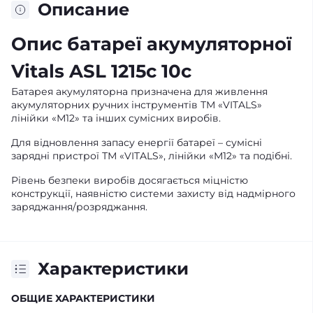
Описание
Опис батареї акумуляторної
Vitals ASL 1215c 10c
Батарея акумуляторна призначена для живлення
акумуляторних ручних інструментів ТМ «VITALS»
лінійки «М12» та інших сумісних виробів.
Для відновлення запасу енергії батареї – сумісні
зарядні пристрої ТМ «VITALS», лінійки «М12» та подібні.
Рівень безпеки виробів досягається міцністю
конструкції, наявністю системи захисту від надмірного
заряджання/розряджання.
Характеристики
ОБЩИЕ ХАРАКТЕРИСТИКИ