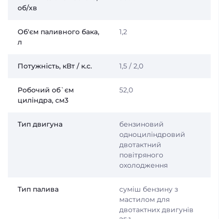
об/хв
Об'єм паливного бака,
1,2
л
Потужність, кВт / к.с.
1,5 / 2,0
Робочий об`єм
52,0
циліндра, см3
Тип двигуна
бензиновий
одноциліндровий
двотактний
повітряного
охолодження
Тип палива
суміш бензину з
мастилом для
двотактних двигунів