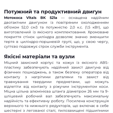
Потужний та продуктивний двигун
Мотокоса Vitals BK 521a
— оснащена надійним
двотактним двигуном із повітряним охолодженням
об’ємом 52,0 см3 та потужністю 2,0 к.с. (1,5 кВт), що
виготовлений із якісного комплектовання. Хромоване
покриття стінок циліндра дозволяє значно зменшити
тертя в циліндро-поршневій групі, що, у свою чергу,
суттєво подовжує строк служби інструмента.
Якісні матеріали та вузли
Міцний захисний корпус та кожух із якісного ABS-
пластику забезпечують надійний захист двигуна від
фізичних пошкоджень, а також безпеку оператора від
контакту з нагрітими деталями та захист від
травмування твердими предметами, що можуть
відлетіти від контакту з ріжучим інструментом коси.
Міцна цільна алюмінієва штанга діаметром 26 мм та 9-
шліцевий робочий вал забезпечують максимальну
надійність та ефективну роботу. Посилена конструкція
верхнього та нижнього редукторів, що включає в себе
шестерні з легованої сталі, пилозахищені підшипники