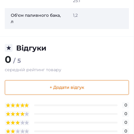
25:1
Об'єм паливного бака,
1,2
л
Відгуки
0
/ 5
середній рейтинг товару
+ Додати відгук
0
0
0
0