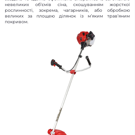
невеликих об’ємів сіна, скошуванням жорсткої
рослинності, зокрема, чагарників, або обробкою
великих за площею ділянок із м’яким трав’яним
покривом.