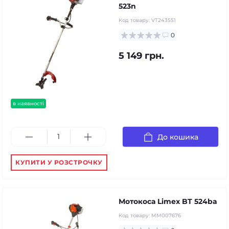
523n
Код товару:
VT243551
0
5 149 грн.
в наявності
До кошика
КУПИТИ У РОЗСТРОЧКУ
Мотокоса Limex BT 524ba
Код товару:
MM007676