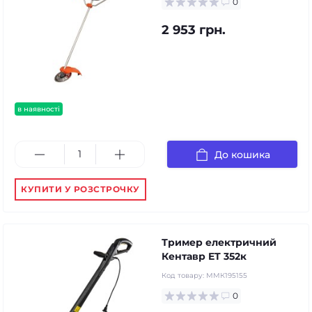
0
2 953 грн.
в наявності
До кошика
КУПИТИ У РОЗСТРОЧКУ
Тример електричний
Кентавр ET 352к
Код товару:
ММК195155
0