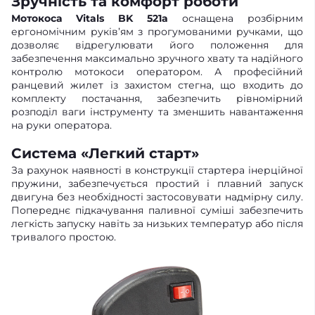
Зручність та комфорт роботи
Мотокоса Vitals BK 521a
оснащена розбірним
ергономічним руків’ям з прогумованими ручками, що
дозволяє відрегулювати його положення для
забезпечення максимально зручного хвату та надійного
контролю мотокоси оператором. А професійний
ранцевий жилет із захистом стегна, що входить до
комплекту постачання, забезпечить рівномірний
розподіл ваги інструменту та зменшить навантаження
на руки оператора.
Система «Легкий старт»
За рахунок наявності в конструкції стартера інерційної
пружини, забезпечується простий і плавний запуск
двигуна без необхідності застосовувати надмірну силу.
Попереднє підкачування паливної суміші забезпечить
легкість запуску навіть за низьких температур або після
тривалого простою.