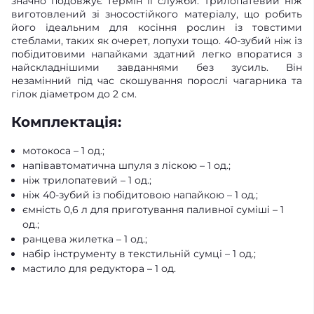
значно подовжує термін її служби. Трилопатевий ніж
виготовлений зі зносостійкого матеріалу, що робить
його ідеальним для косіння рослин із товстими
стеблами, таких як очерет, лопухи тощо. 40-зубий ніж із
побідитовими напайками здатний легко впоратися з
найскладнішими завданнями без зусиль. Він
незамінний під час скошування порослі чагарника та
гілок діаметром до 2 см.
Комплектація:
мотокоса – 1 од.;
напівавтоматична шпуля з ліскою – 1 од.;
ніж трилопатевий – 1 од.;
ніж 40-зубий із побідитовою напайкою – 1 од.;
ємність 0,6 л для приготування паливної суміші – 1
од.;
ранцева жилетка – 1 од.;
набір інструменту в текстильній сумці – 1 од.;
мастило для редуктора – 1 од.