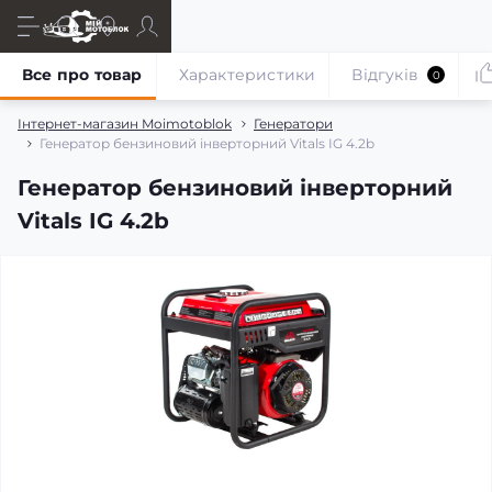
Все про товар
Характеристики
Відгуків
0
Інтернет-магазин Moimotoblok
Генератори
Генератор бензиновий інверторний Vitals IG 4.2b
Генератор бензиновий інверторний
Vitals IG 4.2b