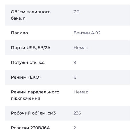
Об`єм паливного
7,0
бака, л
Паливо
Бензин А-92
Порти USB, 5В/2А
Немає
Потужність, к.с.
9
Режим «ЕКО»
Є
Режим паралельного
Немає
підключення
Робочий об`єм, см3
236
Розетки 230В/16А
2