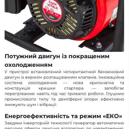
Потужний двигун із покращеним
охолодженням
У пристрої встановлений чотиритактний бензиновий
двигун із верхнім розташуванням клапанів. Інноваційна
система охолодження — нова крильчатка та
конструкція кришки стартера — запобігає
перегріванню навіть під час тривалої роботи. Глушник
промислового типу та демпферні опори ефективно
знижують шум і вібрації.
Енергоефективність та режим «ЕКО»
Завдяки інверторній технології генератор автоматично
регулює оберти двигуна відповідно до навантаження.