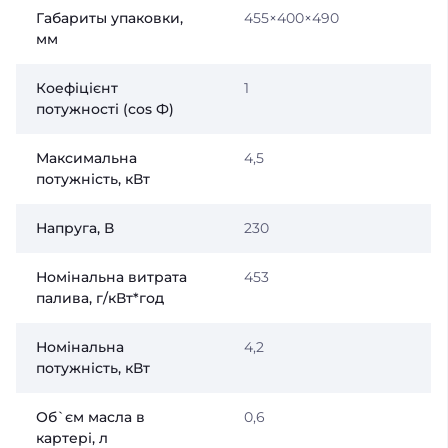
Габариты упаковки,
455×400×490
мм
Коефіцієнт
1
потужності (сos Ф)
Максимальна
4,5
потужність, кВт
Напруга, В
230
Номінальна витрата
453
палива, г/кВт*год
Номінальна
4,2
потужність, кВт
Об`єм масла в
0,6
картері, л