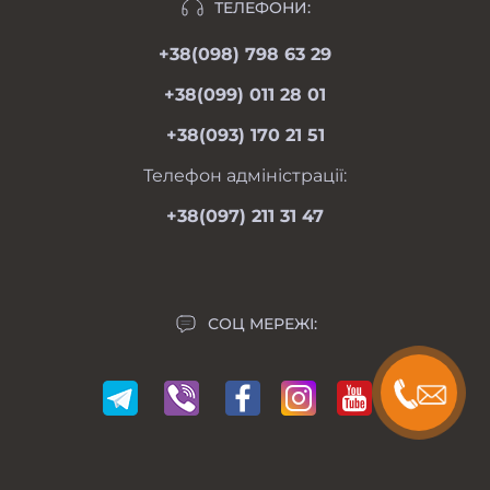
Відгуки
ТЕЛЕФОНИ:
moimotoblok@gmail.com
Гарантії та повернення
+38(098) 798 63 29
пн-пт 08.00-19.00
Оферта
сб 09.00-18.00
+38(099) 011 28 01
нд 09.00-17.00
Особистий кабінет
+38(093) 170 21 51
Контакти
Мапа сайту
Телефон адміністрації:
Виробники
+38(097) 211 31 47
Акції
СОЦ МЕРЕЖІ: