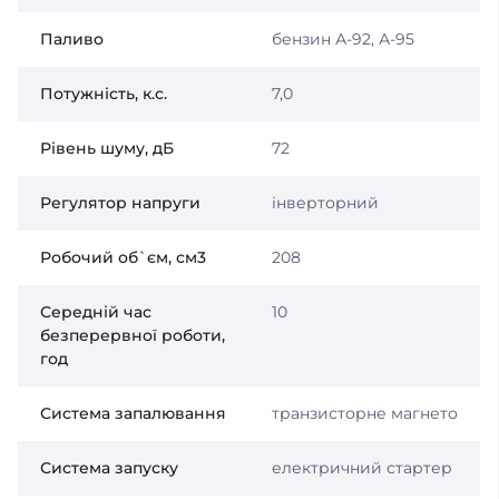
Паливо
бензин А-92, А-95
Потужність, к.с.
7,0
Рівень шуму, дБ
72
Регулятор напруги
інверторний
Робочий об`єм, см3
208
Середній час
10
безперервної роботи,
год
Система запалювання
транзисторне магнето
Система запуску
електричний стартер