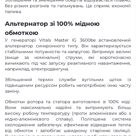
без різких розгонів та гальмувань. Це сприяє економії
палива.
Альтернатор зі 100% мідною
обмоткою
У генераторі Vitals Master IG 3600be встановлений
альтернатор синхронного типу. Він характеризується
стабільними потужністю та напругою. Витримує великі
(вище за номінальні) струми, які короткочасно
виникають під час запуску реактивного навантаження,
наприклад, електродвигуна.
Збільшений термін служби вугільних щіток із
підвищеним ресурсом робить непотрібною їхню часту
заміну.
Обмотки ротора та статора виготовлені зі 100% міді.
Вони максимально надійні та витримують більш
високу робочу температуру (проти алюмінієвих або з
мідно-алюмінієвого сплаву). Поліпшена система
охолодження забезпечує ефективне відведення тепла
від обмоток і запобігає швидкому старінню ізоляції.