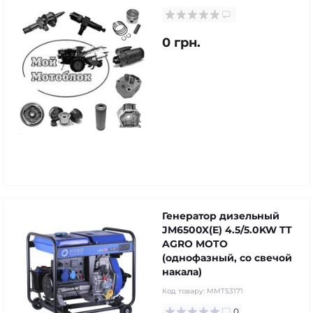
0 грн.
Генератор дизельный
JM6500X(E) 4.5/5.0KW TT
AGRO MOTO
(однофазный, со свечой
накала)
Код товару:
MMT53171
0