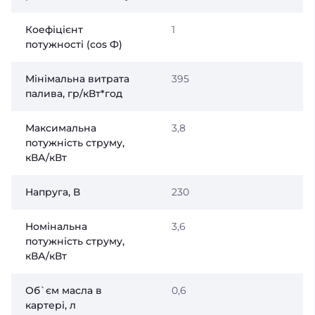
Коефіцієнт
1
потужності (сos Ф)
Мінімальна витрата
395
палива, гр/кВт*год
Максимальна
3,8
потужність струму,
кВА/кВт
Напруга, В
230
Номінальна
3,6
потужність струму,
кВА/кВт
Об`єм масла в
0,6
картері, л